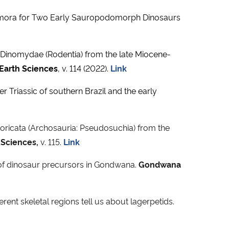
Femora for Two Early Sauropodomorph Dinosaurs
 Dinomydae (Rodentia) from the late Miocene-
Earth Sciences
, v. 114 (2022).
Link
Triassic of southern Brazil and the early
 Loricata (Archosauria: Pseudosuchia) from the
 Sciences,
v. 115.
Link
of dinosaur precursors in Gondwana.
Gondwana
ent skeletal regions tell us about lagerpetids.