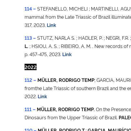
114 –
STEFANELLO, MICHELI ; MARTINELLI, AGUS
mammal from the Late Triassic of Brazil illumina
317, 2023.
Link
113 –
STUTZ, NARLA S. ; HADLER, P. ; NEGRI, F.R
L.
; HSIOU, A. S. ; RIBEIRO, A. M. . New records o
p. 457-475, 2023.
Link
2022
112 –
MÜLLER, RODRIGO TEMP
; GARCIA, MAURI
fromthe Late Triassic of southern Brazil and th
2022.
Link
111 –
MÜLLER, RODRIGO TEMP.
On the Presence
Dinosaurs from the Upper Triassic of Brazil.
PALE
110 –
MÜLLER, RODRIGO T.
;
GARCIA, MAURÍCIO