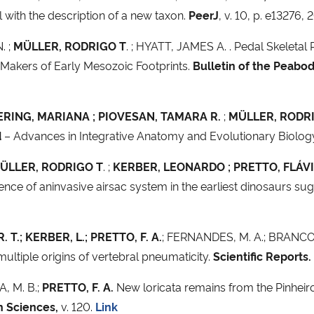
 with the description of a new taxon.
PeerJ
, v. 10, p. e13276,
. ;
MÜLLER, RODRIGO T
. ; HYATT, JAMES A. . Pedal Skeletal 
 Makers of Early Mesozoic Footprints.
Bulletin of the Peabo
 DOERING, MARIANA ; PIOVESAN, TAMARA R.
;
MÜLLER, RODRI
d
– Advances in Integrative Anatomy and Evolutionary Biology, 
ÜLLER, RODRIGO T
. ;
KERBER, LEONARDO ; PRETTO, FLÁVI
of aninvasive airsac system in the earliest dinosaurs sugge
 T.; KERBER, L.; PRETTO, F. A.
; FERNANDES, M. A.; BRANCO, 
multiple origins of vertebral pneumaticity.
Scientific Reports.
A, M. B.;
PRETTO, F. A.
New loricata remains from the Pinheir
h Sciences,
v. 120.
Link