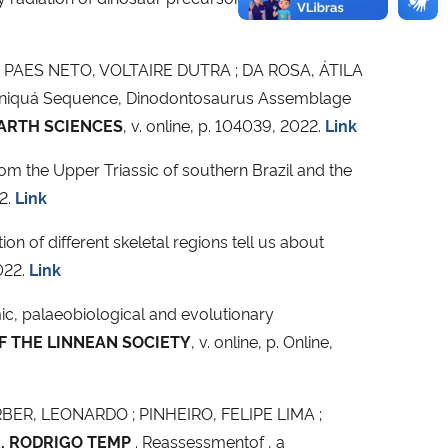
; PAES NETO, VOLTAIRE DUTRA ; DA ROSA, ÁTILA
Chiniquá Sequence, Dinodontosaurus Assemblage
ARTH SCIENCES
, v. online, p. 104039, 2022.
Link
om the Upper Triassic of southern Brazil and the
22.
Link
n of different skeletal regions tell us about
022.
Link
c, palaeobiological and evolutionary
 THE LINNEAN SOCIETY
, v. online, p. Online,
ER, LEONARDO ; PINHEIRO, FELIPE LIMA ;
R, RODRIGO TEMP
. Reassessmentof , a