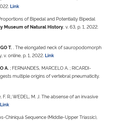
 2022.
Link
Proportions of Bipedal and Potentially Bipedal
dy Museum of Natural History
, v. 63, p. 1, 2022.
GO T.
. The elongated neck of sauropodomorph
v. online, p. 1, 2022.
Link
O A.
; FERNANDES, MARCELO A. ; RICARDI-
sts multiple origins of vertebral pneumaticity.
F. R.; WEDEL, M. J. The absense of an invasive
Link
os-Chiniquá Sequence (Middle-Upper Triassic),