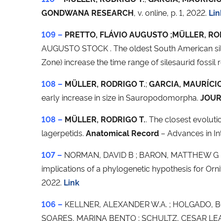
GONDWANA RESEARCH
, v. online, p. 1, 2022.
Lin
109 –
PRETTO, FLÁVIO AUGUSTO ;MÜLLER, ROD
AUGUSTO STOCK . The oldest South American sile
Zone) increase the time range of silesaurid fossil 
108 –
MÜLLER, RODRIGO T.
;
GARCIA, MAURÍCIO
early increase in size in Sauropodomorpha.
JOUR
108 –
MÜLLER, RODRIGO T.
. The closest evoluti
lagerpetids.
Anatomical Record
– Advances in In
107 –
NORMAN, DAVID B ; BARON, MATTHEW G ;
implications of a phylogenetic hypothesis for Orni
2022.
Link
106 –
KELLNER, ALEXANDER W.A. ; HOLGADO, BO
SOARES, MARINA BENTO ; SCHULTZ, CESAR LE