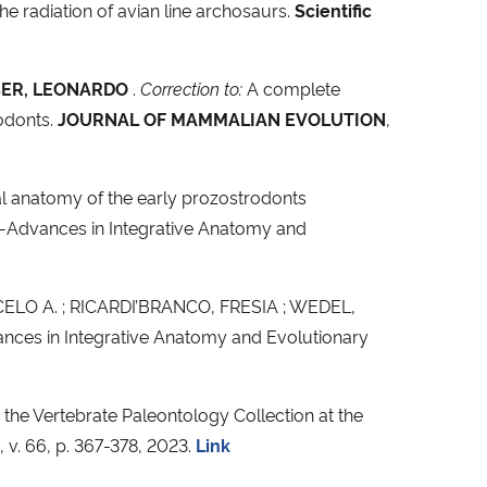
the radiation of avian line archosaurs.
Scientific
ER, LEONARDO
.
Correction to:
A complete
nodonts.
JOURNAL OF MAMMALIAN EVOLUTION
,
 anatomy of the early prozostrodonts
-Advances in Integrative Anatomy and
LO A. ; RICARDI’BRANCO, FRESIA ; WEDEL,
nces in Integrative Anatomy and Evolutionary
 Vertebrate Paleontology Collection at the
 v. 66, p. 367-378, 2023.
Link