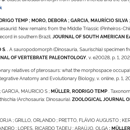
k
RIGO TEMP ; MORO, DEBORA ; GARCIA, MAURÍCIO SILVA
saurid: New remains from the Middle Triassic (Pinheiros-
record in southern Brazil.
JOURNAL OF SOUTH AMERICAN E
 S
. . A sauropodomorph (Dinosauria, Saurischia) specimen fr
NAL OF VERTEBRATE PALEONTOLOGY
, v. e20028, p. 1, 20
onary relatives of pterosaurs: what the morphospace occupatio
tegrative Anatomy and Evolutionary Biology, v. online, p. 1, 2
 GARCIA, MAURICIO S ;
MÜLLER, RODRIGO TEMP
. Taxonomi
thischia (Archosauria: Dinosauria).
ZOOLOGICAL JOURNAL OF
RJA ; GRILLO, ORLANDO ; PRETTO, FLÁVIO AUGUSTO ; KERB
ANDRO ; LOPES, RICARDO TADEU ; ARAÚJO, OLGA
; MÜLLE