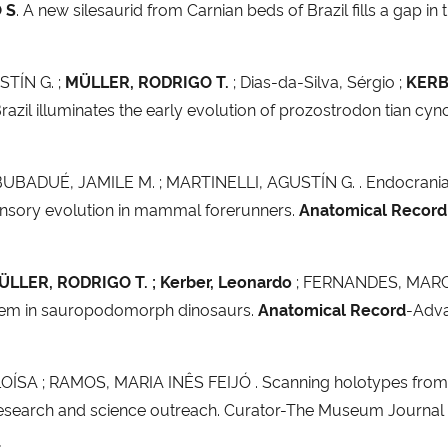
 S
. A new silesaurid from Carnian beds of Brazil fills a gap in 
TÍN G. ;
MÜLLER, RODRIGO T.
; Dias-da-Silva, Sérgio ;
KERB
azil illuminates the early evolution of prozostrodon tian cy
BUBADUÉ, JAMILE M. ; MARTINELLI, AGUSTÍN G. . Endocranial
ensory evolution in mammal forerunners.
Anatomical Record
ÜLLER, RODRIGO T. ; Kerber, Leonardo
; FERNANDES, MARCE
ystem in sauropodomorph dinosaurs.
Anatomical Record
-Adva
 ; RAMOS, MARIA INÊS FEIJÓ . Scanning holotypes from the
 research and science outreach. Curator-The Museum Journal ,