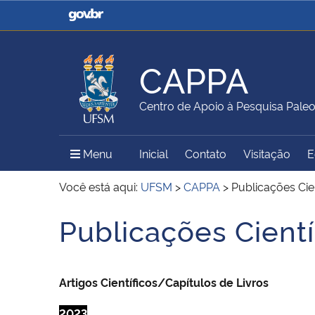
Casa Civil
Ministério da Justiça e
Segurança Pública
CAPPA
Ministério da Agricultura,
Ministério da Educação
Centro de Apoio à Pesquisa Paleo
Pecuária e Abastecimento
Menu Principal do Sítio
Menu
Inicial
Contato
Visitação
E
Ministério do Meio Ambiente
Ministério do Turismo
Você está aqui:
UFSM
>
CAPPA
>
Publicações Ci
Publicações Cien
Início do conteúdo
Secretaria de Governo
Gabinete de Segurança
Institucional
A
rtigos Científicos/Capítulos de Livros
2023