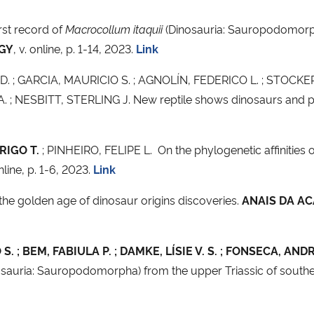
irst record of
Macrocollum itaquii
(Dinosauria: Sauropodomorpha
GY
, v. online, p. 1-14, 2023.
Link
D. ; GARCIA, MAURICIO S. ; AGNOLÍN, FEDERICO L. ; STOCKE
; NESBITT, STERLING J. New reptile shows dinosaurs and p
RIGO T.
; PINHEIRO, FELIPE L. On the phylogenetic affinities 
online, p. 1-6, 2023.
Link
in the golden age of dinosaur origins discoveries.
ANAIS DA AC
. ; BEM, FABIULA P. ; DAMKE, LÍSIE V. S. ; FONSECA, AND
sauria: Sauropodomorpha) from the upper Triassic of southe