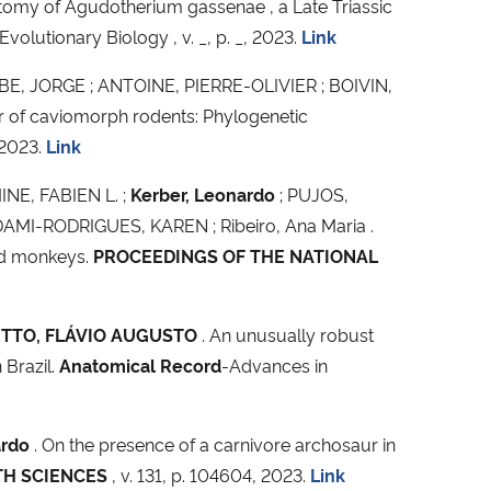
tomy of Agudotherium gassenae , a Late Triassic
olutionary Biology , v. _, p. _, 2023.
Link
E, JORGE ; ANTOINE, PIERRE-OLIVIER ; BOIVIN,
of caviomorph rodents: Phylogenetic
, 2023.
Link
NE, FABIEN L. ;
Kerber, Leonardo
; PUJOS,
MI-RODRIGUES, KAREN ; Ribeiro, Ana Maria .
rld monkeys.
PROCEEDINGS OF THE NATIONAL
RETTO, FLÁVIO AUGUSTO
. An unusually robust
 Brazil.
Anatomical Record
-Advances in
ardo
. On the presence of a carnivore archosaur in
TH SCIENCES
, v. 131, p. 104604, 2023.
Link