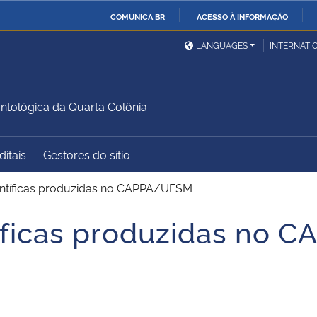
COMUNICA BR
ACESSO À INFORMAÇÃO
Ministério da Defesa
Ministério das Relações
Mini
IR
LANGUAGES
INTERNATI
Exteriores
PARA
O
Ministério da Cidadania
Ministério da Saúde
Mini
CONTEÚDO
ntológica da Quarta Colônia
ditais
Gestores do sítio
Ministério do
Controladoria-Geral da
Mini
Desenvolvimento Regional
União
Famí
entíficas produzidas no CAPPA/UFSM
Hum
tíficas produzidas no
Advocacia-Geral da União
Banco Central do Brasil
Plan