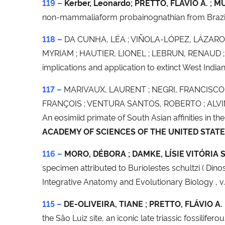
119 –
Kerber, Leonardo; PRETTO, FLÁVIO A. ; 
non-mammaliaform probainognathian from Brazi
118 –
DA CUNHA, LÉA ; VIÑOLA-LÓPEZ, LÁZARO W
MYRIAM ; HAUTIER, LIONEL ; LEBRUN, RENAUD ; 
implications and application to extinct West Indian
117 –
MARIVAUX, LAURENT ; NEGRI, FRANCISCO R.
FRANÇOIS ; VENTURA SANTOS, ROBERTO ; ALVIM, 
An eosimiid primate of South Asian affinities in
ACADEMY OF SCIENCES OF THE UNITED STATE
116 –
MORO, DÉBORA ; DAMKE, LÍSIE VITÓRIA 
specimen attributed to Buriolestes schultzi ( Din
Integrative Anatomy and Evolutionary Biology , v. 
115 –
DE-OLIVEIRA, TIANE ; PRETTO, FLÁVIO A.
the São Luiz site, an iconic late triassic fossilifero