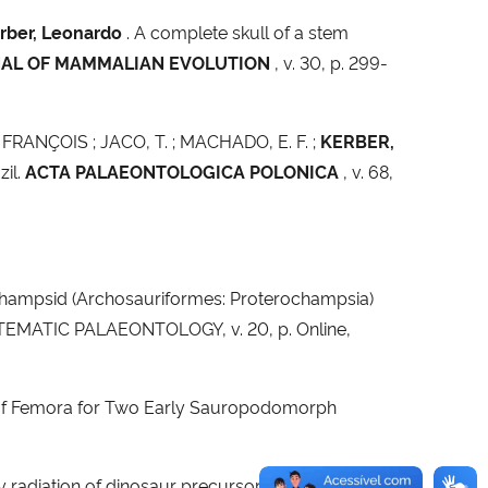
rber, Leonardo
. A complete skull of a stem
AL OF MAMMALIAN EVOLUTION
, v. 30, p. 299-
FRANÇOIS ; JACO, T. ; MACHADO, E. F. ;
KERBER,
zil.
ACTA PALAEONTOLOGICA POLONICA
, v. 68,
hampsid (Archosauriformes: Proterochampsia)
YSTEMATIC PALAEONTOLOGY, v. 20, p. Online,
s of Femora for Two Early Sauropodomorph
 radiation of dinosaur precursors in Gondwana.