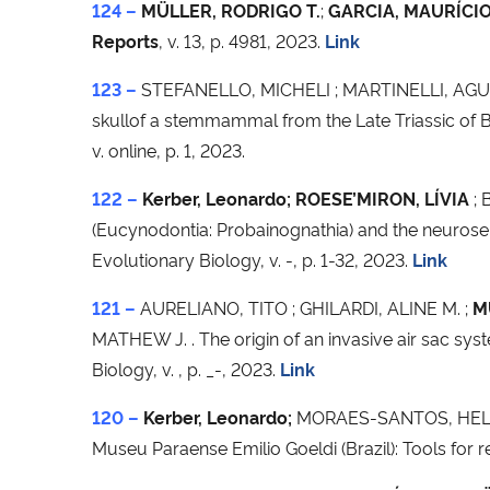
124 –
MÜLLER, RODRIGO T.
;
GARCIA, MAURÍCIO
Reports
, v. 13, p. 4981, 2023.
Link
123 –
STEFANELLO, MICHELI ; MARTINELLI, AGUS
skullof a stemmammal from the Late Triassic of Br
v. online, p. 1, 2023.
122 –
Kerber, Leonardo; ROESE’MIRON, LÍVIA
; 
(Eucynodontia: Probainognathia) and the neuros
Evolutionary Biology, v. -, p. 1-32, 2023.
Link
121 –
AURELIANO, TITO ; GHILARDI, ALINE M. ;
M
MATHEW J. . The origin of an invasive air sac s
Biology, v. , p. _-, 2023.
Link
120 –
Kerber, Leonardo;
MORAES-SANTOS, HELOÍSA
Museu Paraense Emilio Goeldi (Brazil): Tools for