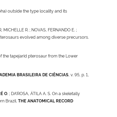
) outside the type locality and its
R, MICHELLE R. ; NOVAS, FERNANDO E. ;
terosaurs evolved among diverse precursors.
of the tapejarid pterosaur from the Lower
ADEMIA BRASILEIRA DE CIÊNCIAS
, v. 95, p. 1,
RÉ O
. ; DA’ROSA, ÁTILA A. S. On a skeletally
rn Brazil.
THE ANATOMICAL RECORD