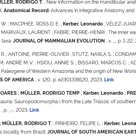
MÜLLER, RODRIGO T.
. New information on the mandibular ana
l.
Anatomical Record
-Advances in Integrative Anatomy and Ev
. ; MACPHEE, ROSS D. E. ;
Kerber, Leonardo
; VÉLEZ-JUARB
MARIVAUX, LAURENT ; FABRE, PIERRE-HENRI . The inner ear 
 taxa.
JOURNAL OF MAMMALIAN EVOLUTION
, v. _, p. 1-22
 ; ANTOINE, PIERRE-OLIVIER ; STUTZ, NARLA S. ; CONDAMI
ANDRÉ M. V. ; HSIOU, ANNIE S. ; BISSARO, MARCOS C. ; ADA
 the Paleogene of Western Amazonia and the origin of New Wo
S OF AMERICA
, v. 120, p. e2301338120, 2023.
Link
SOARES ; MÜLLER, RODRIGO TEMP ; Kerber, Leonardo ; P
osauria: Sauropodomorpha ) from the Late Triassic of southern
, p. _-, 2023.
Link
 ; MÜLLER, RODRIGO T
. ; PINHEIRO, FELIPE L. ;
Kerber, Leon
us locality from Brazil.
JOURNAL OF SOUTH AMERICAN EAR