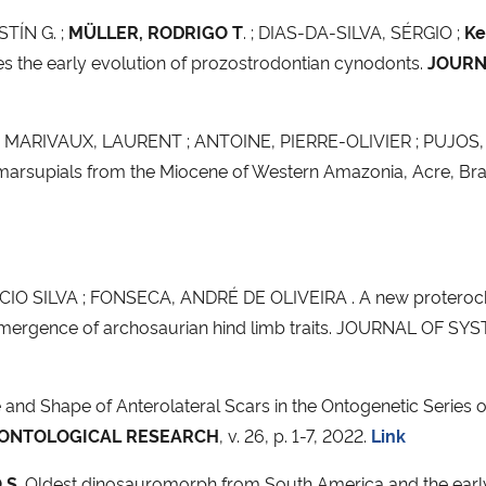
TÍN G. ;
MÜLLER, RODRIGO T
. ; DIAS-DA-SILVA, SÉRGIO ;
Ke
tes the early evolution of prozostrodontian cynodonts.
JOURN
. ; MARIVAUX, LAURENT ; ANTOINE, PIERRE-OLIVIER ; PUJOS, 
f marsupials from the Miocene of Western Amazonia, Acre, Bra
CIO SILVA ; FONSECA, ANDRÉ DE OLIVEIRA . A new proteroc
e emergence of archosaurian hind limb traits. JOURNAL OF S
 and Shape of Anterolateral Scars in the Ontogenetic Serie
ONTOLOGICAL RESEARCH
, v. 26, p. 1-7, 2022.
Link
 S
. Oldest dinosauromorph from South America and the early