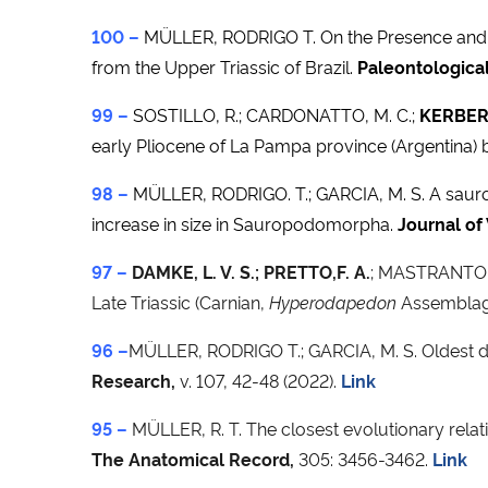
100 –
MÜLLER, RODRIGO T. On the Presence and S
from the Upper Triassic of Brazil.
Paleontologica
99 –
SOSTILLO, R.; CARDONATTO, M. C.;
KERBER,
early Pliocene of La Pampa province (Argentina)
98 –
MÜLLER, RODRIGO. T.; GARCIA, M. S. A sauro
increase in size in Sauropodomorpha.
Journal of
97 –
DAMKE, L. V. S.; PRETTO,F. A.
; MASTRANTON
Late Triassic (Carnian,
Hyperodapedon
Assemblage
96 –
MÜLLER, RODRIGO T.; GARCIA, M. S. Oldest d
Research,
v. 107, 42-48 (2022).
Link
95 –
MÜLLER, R. T. The closest evolutionary relat
The Anatomical Record,
305: 3456-3462.
Link