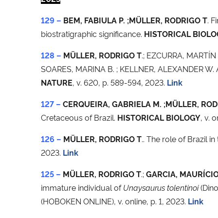
129 –
BEM, FABIULA P. ;MÜLLER, RODRIGO T
. F
biostratigraphic significance.
HISTORICAL BIOLO
128 –
MÜLLER, RODRIGO T
.; EZCURRA, MARTÍN 
SOARES, MARINA B. ; KELLNER, ALEXANDER W. A. 
NATURE
, v. 620, p. 589-594, 2023.
Link
127 –
CERQUEIRA, GABRIELA M. ;MÜLLER, ROD
Cretaceous of Brazil.
HISTORICAL BIOLOGY
, v. 
126 –
MÜLLER, RODRIGO T
.. The role of Brazil 
2023.
Link
125 –
MÜLLER, RODRIGO T
.;
GARCIA, MAURÍCIO S
immature individual of
Unaysaurus tolentinoi
(Dino
(HOBOKEN ONLINE), v. online, p. 1, 2023.
Link