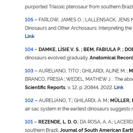
purported Triassic pterosaur from southern Brazil
105 –
FARLOW, JAMES O. ; LALLENSACK, JENS N
Dinosaurs and Other Archosaurs: Interpreting the
Link
104 –
DAMKE, LÍSIE V. S. ; BEM, FABIULA P. ;
dinosaurs evolved gradually.
Anatomical Recor
103 –
AURELIANO, TITO ; GHILARDI, ALINE M. ;
M
BRANCO, FRESIA ; WEDEL, MATHEW J. . The absence 
Scientific Reports
, v. 12, p. 20844, 2022.
Link
102 –
AURELIANO, T.; GHILARDI, A. M.;
MÜLLER, R.
air sac system in the earliest dinosaurs suggests 
101 –
REZENDE, L. D. O
.; DA ROSA, A. A.; LACERD
southern Brazil.
Journal of South American Eart