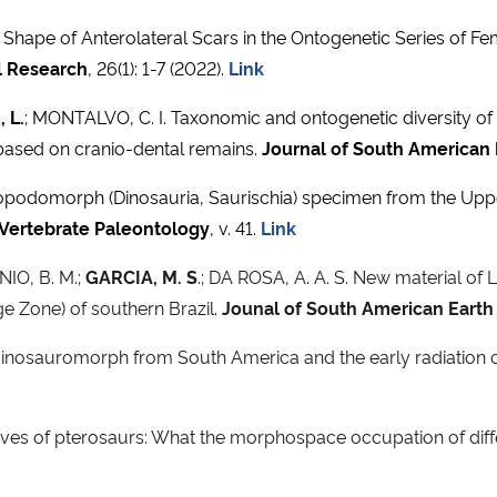
hape of Anterolateral Scars in the Ontogenetic Series of 
l Research
, 26(1): 1-7 (2022).
Link
 L.
; MONTALVO, C. I. Taxonomic and ontogenetic diversity of
 based on cranio-dental remains.
Journal of South American 
podomorph (Dinosauria, Saurischia) specimen from the Upper 
 Vertebrate Paleontology
, v. 41.
Link
IO, B. M.;
GARCIA, M. S
.; DA ROSA, A. A. S. New material of
 Zone) of southern Brazil.
Jounal of South American Earth
inosauromorph from South America and the early radiation 
ives of pterosaurs: What the morphospace occupation of differ