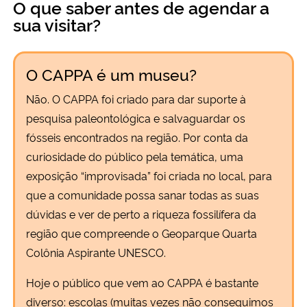
O que saber antes de agendar a
Ministério da Cidadania
sua visitar?
Ministério da Saúde
O CAPPA é um museu?
Ministério de Minas e Energia
Não. O CAPPA foi criado para dar suporte à
pesquisa paleontológica e salvaguardar os
Ministério da Ciência, Tecnologia, Inovações e Comunicações
fósseis encontrados na região. Por conta da
curiosidade do público pela temática, uma
Ministério do Meio Ambiente
exposição “improvisada” foi criada no local, para
Ministério do Turismo
que a comunidade possa sanar todas as suas
dúvidas e ver de perto a riqueza fossilífera da
Ministério do Desenvolvimento Regional
região que compreende o Geoparque Quarta
Colônia Aspirante UNESCO.
Controladoria-Geral da União
Hoje o público que vem ao CAPPA é bastante
diverso: escolas (muitas vezes não conseguimos
Ministério da Mulher, da Família e dos Direitos Humanos