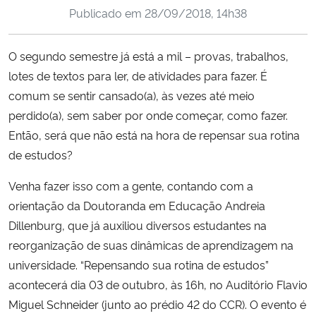
Publicado em
28/09/2018, 14h38
Ministério da Cidadania
Ministério da Saúde
O segundo semestre já está a mil – provas, trabalhos,
lotes de textos para ler, de atividades para fazer. É
Ministério de Minas e Energia
comum se sentir cansado(a), às vezes até meio
perdido(a), sem saber por onde começar, como fazer.
Ministério da Ciência, Tecnologia, Inovações e Comunicações
Então, será que não está na hora de repensar sua rotina
de estudos?
Ministério do Meio Ambiente
Venha fazer isso com a gente, contando com a
Ministério do Turismo
orientação da Doutoranda em Educação Andreia
Dillenburg, que já auxiliou diversos estudantes na
Ministério do Desenvolvimento Regional
reorganização de suas dinâmicas de aprendizagem na
universidade. “Repensando sua rotina de estudos”
Controladoria-Geral da União
acontecerá dia 03 de outubro, às 16h, no Auditório Flavio
Miguel Schneider (junto ao prédio 42 do CCR). O evento é
Ministério da Mulher, da Família e dos Direitos Humanos