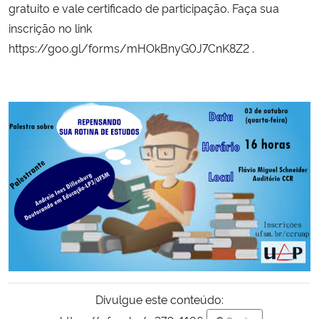
gratuito e vale certificado de participação. Faça sua
inscrição no link
Secretaria-Geral
https://goo.gl/forms/mHOkBnyG0J7CnK8Z2
.
Secretaria de Governo
Gabinete de Segurança Institucional
Advocacia-Geral da União
Banco Central do Brasil
Planalto
Divulgue este conteúdo: