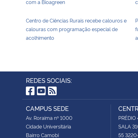
com a Bioagreen
c
Centro de Ciências Rurais recebe calouros e
P
calouras com programação especial de
f
acolhimento
a
REDES SOCIAIS:
Facebook
YouTube
RSS
CAMPUS SEDE
CENTR
Av. Roraima nº 1000
PRÉDIO 4
Cidade Universitária
SALA 31
Bairro Camobi
55 3220