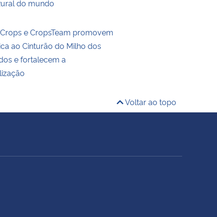
Rural do mundo
ldCrops e CropsTeam promovem
ica ao Cinturão do Milho dos
dos e fortalecem a
lização
Voltar ao topo