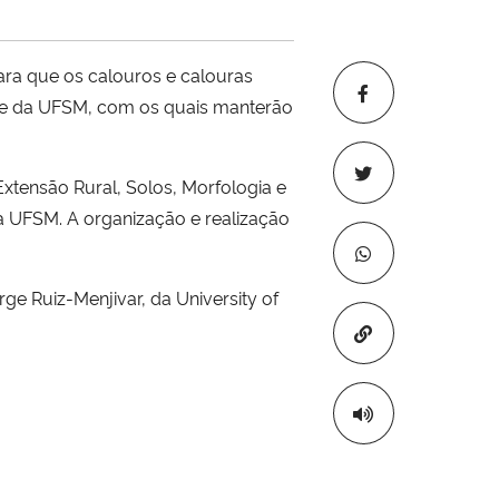
ara que os calouros e calouras
s e da UFSM, com os quais manterão
Extensão Rural, Solos, Morfologia e
da UFSM. A organização e realização
ge Ruiz-Menjivar, da University of
Copiar para áre