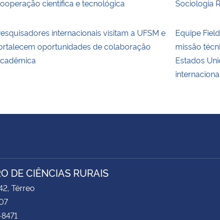
ooperação científica e tecnológica
Sociologia 
esquisadores internacionais visitam a UFSM e
Equipe Fie
ortalecem oportunidades de colaboração
missão técn
cadêmica
Estados Uni
internaciona
O DE CIÊNCIAS RURAIS
2, Térreo
07
-8471