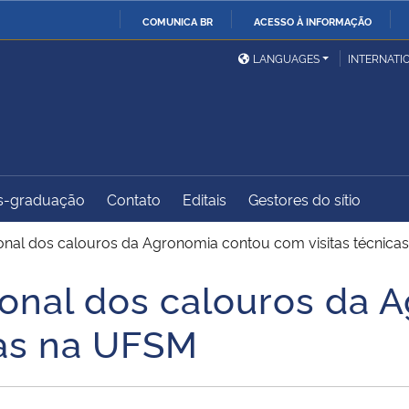
COMUNICA BR
ACESSO À INFORMAÇÃO
Ministério da Defesa
Ministério das Relações
Mini
IR
LANGUAGES
INTERNATI
Exteriores
PARA
O
Ministério da Cidadania
Ministério da Saúde
Mini
CONTEÚDO
s-graduação
Contato
Editais
Gestores do sítio
Ministério do
Controladoria-Geral da
Mini
Desenvolvimento Regional
União
Famí
ional dos calouros da Agronomia contou com visitas técnic
Hum
ional dos calouros da 
Advocacia-Geral da União
Banco Central do Brasil
Plan
cas na UFSM