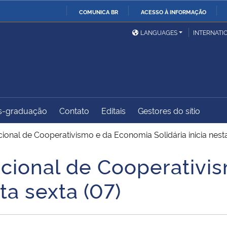
COMUNICA BR
ACESSO À INFORMAÇÃO
Ministério da Defesa
Ministério das Relações
Mini
IR
LANGUAGES
INTERNATI
Exteriores
PARA
O
Ministério da Cidadania
Ministério da Saúde
Mini
CONTEÚDO
s-graduação
Contato
Editais
Gestores do sítio
Ministério do
Controladoria-Geral da
Mini
Desenvolvimento Regional
União
Famí
cional de Cooperativismo e da Economia Solidária inicia nesta
Hum
nacional de Cooperativ
Advocacia-Geral da União
Banco Central do Brasil
Plan
sta sexta (07)