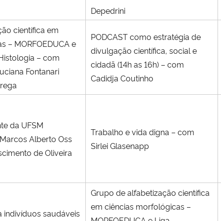
Depedrini
ão científica em
PODCAST como estratégia de
icas – MORFOEDUCA e
divulgação científica, social e
Histologia – com
cidadã (14h as 16h) – com
uciana Fontanari
Cadidja Coutinho
arega
ente da UFSM
Trabalho e vida digna – com
Marcos Alberto Oss
Sirlei Glasenapp
scimento de Oliveira
Grupo de alfabetização científica
em ciências morfológicas –
a indivíduos saudáveis
MORFOEDUCA e Liga