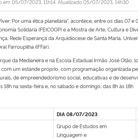
do em
05/07/2023, 11h14
. Atualizado
05/07/2023, 14h30
r: Por uma ética planetária”, acontece, entre os dias 07 e 
onomia Solidária (FEICOOP) e a Mostra de Arte, Cultura e Di
a, Rede Esperança da Arquidiocese de Santa Maria, Univers
ral Farroupilha (IFFar).
rque da Medianeira e na Escola Estadual Irmão José Otão, l
á com um estande próprio, com programação organizada pel
lturais, de empreendedorismo social, educativas e de desenv
18h na sexta-feira e, no sábado e domingo, das 8h às 18h
DIA 08/07/2023
Grupo de Estudos em
Linguagem e