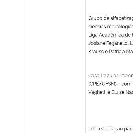
Grupo de alfabetizaç
ciências morfológ
Liga Acadêmica de 
Josiane Faganello, L
Krause e Patrícia M
Casa Popular Efici
(CPE/UFSM) – com 
Vaghetti e Eluize Na
Telereabilitação par