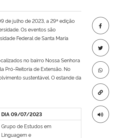
09 de julho de 2023, a 29ª edição
versidade. Os eventos são
idade Federal de Santa Maria
ocalizados no bairro Nossa Senhora
a Pró-Reitoria de Extensão. No
olvimento sustentável. O estande da
Copiar para áre
DIA 09/07/2023
Grupo de Estudos em
Linguagem e