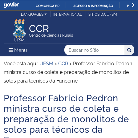
COMUNICA BR
ACESSO À INFORMAÇÃO
PARTI
Casa Civil
LANGUAGES
INTERNATIONAL
SÍTIOS DA UFSM
IR
PARA
CCR
Ministério da Justiça e Segurança Pública
O
Centro de Ciências Rurais
CONTEÚDO
Ministério da Defesa
Buscar no no Sítio
Busca
Busca:
Menu Principal do Sítio
Menu
Busc
Ministério das Relações Exteriores
Você está aqui:
UFSM
>
CCR
>
Professor Fabrício Pedron
ministra curso de coleta e preparação de monolitos de
Ministério da Economia
solos para técnicos da Funceme
Professor Fabrício Pedron
Ministério da Infraestrutura
Início do conteúdo
ministra curso de coleta e
Ministério da Agricultura, Pecuária e Abastecimento
preparação de monolitos de
solos para técnicos da
Ministério da Educação