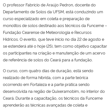
O professor Fabrício de Araújo Pedron, docente do
Departamento de Solos da UFSM, está conduzindo um
Secretaria-Geral
curso especializado em coleta e preparação de
Secretaria de Governo
monolitos de solos destinado aos técnicos da Funceme –
Fundação Cearense de Meteorologia e Recursos
Gabinete de Segurança Institucional
Hídricos. O evento, que teve início no dia 22 de agosto e
se estenderá até o hoje (25), tem como objetivo capacitar
Advocacia-Geral da União
os participantes na criação e manutenção de um acervo
de referência de solos do Ceará para a fundação.
Banco Central do Brasil
O curso, com quatro dias de duração, está sendo
Planalto
realizado de forma híbrida, com a parte teórica
ocorrendo em Fortaleza e a parte prática sendo
desenvolvida na região de Quixeramobim, no interior do
Ceará. Durante a capacitação, os técnicos da Funceme
aprenderão as técnicas avançadas de coleta e