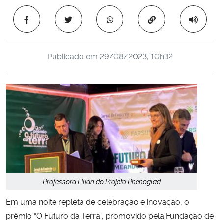
Ministério da Cidadania
Copiar para área 
Ministério da Saúde
Publicado em
29/08/2023, 10h32
Ministério de Minas e Energia
Ministério da Ciência, Tecnologia, Inovações e Comunicações
Ministério do Meio Ambiente
Ministério do Turismo
Ministério do Desenvolvimento Regional
Professora Lilian do Projeto Phenoglad
Controladoria-Geral da União
Em uma noite repleta de celebração e inovação, o
prêmio “O Futuro da Terra”, promovido pela Fundação de
Ministério da Mulher, da Família e dos Direitos Humanos