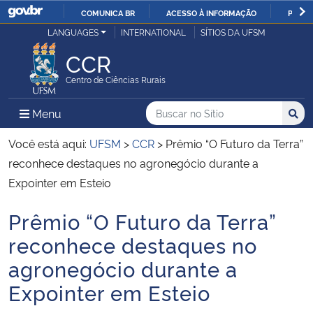
COMUNICA BR
ACESSO À INFORMAÇÃO
PARTI
Casa Civil
LANGUAGES
INTERNATIONAL
SÍTIOS DA UFSM
IR
PARA
CCR
Ministério da Justiça e Segurança Pública
O
Centro de Ciências Rurais
CONTEÚDO
Ministério da Defesa
Buscar no no Sítio
Busca
Busca:
Menu Principal do Sítio
Menu
Busc
Ministério das Relações Exteriores
Você está aqui:
UFSM
>
CCR
>
Prêmio “O Futuro da Terra”
reconhece destaques no agronegócio durante a
Ministério da Economia
Expointer em Esteio
Prêmio “O Futuro da Terra”
Ministério da Infraestrutura
Início do conteúdo
reconhece destaques no
Ministério da Agricultura, Pecuária e Abastecimento
agronegócio durante a
Expointer em Esteio
Ministério da Educação