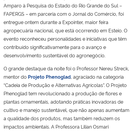
Amparo à Pesquisa do Estado do Rio Grande do Sul –
FAPERGS – em parceria com o Jornal do Comércio, foi
Secretaria-Geral
entregue ontem durante a Expointer, maior feira
Secretaria de Governo
agropecuária nacional, que está ocorrendo em Esteio. O
evento reconheceu personalidades e iniciativas que têm
Gabinete de Segurança Institucional
contribuído significativamente para o avanço e
desenvolvimento sustentável do agronegócio.
Advocacia-Geral da União
O grande destaque da noite foi o Professor Nereu Streck,
mentor do
Projeto Phenoglad
, agraciado na categoria
Banco Central do Brasil
“Cadeia de Produção e Alternativas Agrícolas”. O Projeto
Planalto
Phenoglad tem revolucionado a produção de flores e
plantas ornamentais, adotando práticas inovadoras de
cultivo e manejo sustentável, que não apenas aumentam
a qualidade dos produtos, mas também reduzem os
impactos ambientais. A Professora Lilian Osmari