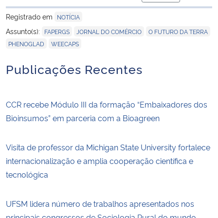
para área de tran
Registrado em
NOTÍCIA
,
,
,
Assunto(s):
FAPERGS
JORNAL DO COMÉRCIO
O FUTURO DA TERRA
,
PHENOGLAD
WEECAPS
Publicações Recentes
CCR recebe Módulo III da formação “Embaixadores dos
Bioinsumos” em parceria com a Bioagreen
Visita de professor da Michigan State University fortalece
internacionalização e amplia cooperação científica e
tecnológica
UFSM lidera número de trabalhos apresentados nos
principais congressos de Sociologia Rural do mundo