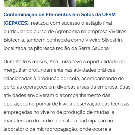
Contaminação de Elementos em Solos da UFSM
Secretaria-Geral
(GEPACES)
, realizou com sucesso o estágio final
Secretaria de Governo
curricular do curso de Agronomia na empresa Viveiros
Biotecnia, também conhecida como Viveiro Silvestrin,
Gabinete de Segurança Institucional
localizada na pitoresca região da Serra Gaúcha.
Durante três meses, Ana Luiza teve a oportunidade de
Advocacia-Geral da União
mergulhar profundamente nas atividades práticas
relacionadas à produção agrícola, acompanhando de
Banco Central do Brasil
perto as operações em diversas áreas da empresa. Suas
Planalto
atividades envolveram o acompanhamento das
operações no pomar de kiwi, a observação das técnicas
empregadas no viveiro de produção de mudas, a
manutenção do jardim clonal e a participação no
laboratório de micropropagação, onde ocorre a