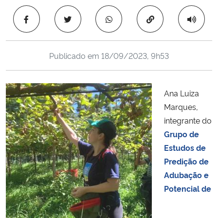
Ministério da Cidadania
Copiar para área 
Ministério da Saúde
Publicado em
18/09/2023, 9h53
Ministério de Minas e Energia
Ministério da Ciência, Tecnologia, Inovações e Comunicações
Ana Luiza
Marques,
Ministério do Meio Ambiente
integrante do
Grupo de
Ministério do Turismo
Estudos de
Predição de
Ministério do Desenvolvimento Regional
Adubação e
Potencial de
Controladoria-Geral da União
Ministério da Mulher, da Família e dos Direitos Humanos