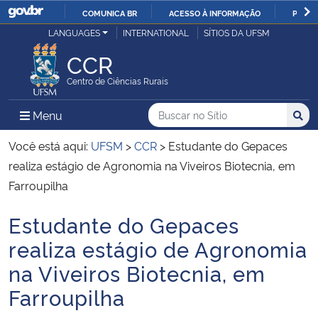
COMUNICA BR
ACESSO À INFORMAÇÃO
PARTI
Casa Civil
LANGUAGES
INTERNATIONAL
SÍTIOS DA UFSM
IR
PARA
CCR
Ministério da Justiça e Segurança Pública
O
Centro de Ciências Rurais
CONTEÚDO
Ministério da Defesa
Buscar no no Sítio
Busca
Busca:
Menu Principal do Sítio
Menu
Busc
Ministério das Relações Exteriores
Você está aqui:
UFSM
>
CCR
>
Estudante do Gepaces
realiza estágio de Agronomia na Viveiros Biotecnia, em
Ministério da Economia
Farroupilha
Estudante do Gepaces
Ministério da Infraestrutura
Início do conteúdo
realiza estágio de Agronomia
Ministério da Agricultura, Pecuária e Abastecimento
na Viveiros Biotecnia, em
Farroupilha
Ministério da Educação