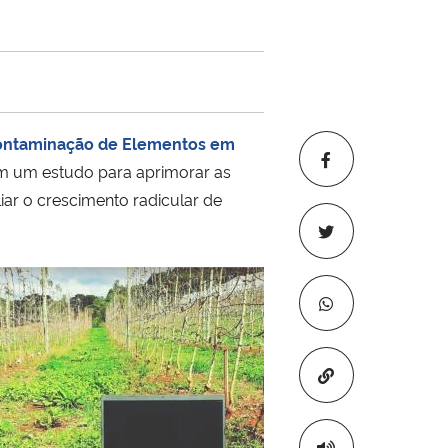
Contaminação de Elementos em
m um estudo para aprimorar as
iar o crescimento radicular de
Copiar para áre