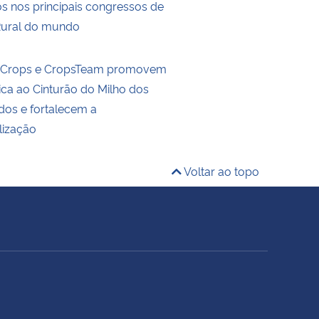
s nos principais congressos de
Rural do mundo
ldCrops e CropsTeam promovem
ica ao Cinturão do Milho dos
dos e fortalecem a
lização
Voltar ao topo