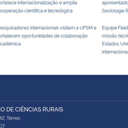
ortalece internacionalização e amplia
apresentado
ooperação científica e tecnológica
Sociologia 
esquisadores internacionais visitam a UFSM e
Equipe Fie
ortalecem oportunidades de colaboração
missão técn
cadêmica
Estados Uni
internaciona
O DE CIÊNCIAS RURAIS
2, Térreo
07