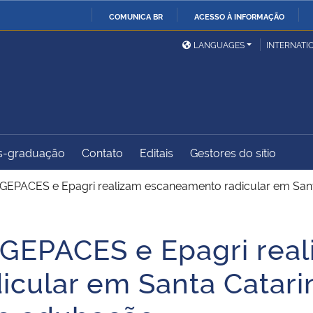
COMUNICA BR
ACESSO À INFORMAÇÃO
Ministério da Defesa
Ministério das Relações
Mini
IR
LANGUAGES
INTERNATI
Exteriores
PARA
O
Ministério da Cidadania
Ministério da Saúde
Mini
CONTEÚDO
s-graduação
Contato
Editais
Gestores do sítio
Ministério do
Controladoria-Geral da
Mini
Desenvolvimento Regional
União
Famí
GEPACES e Epagri realizam escaneamento radicular em San
Hum
GEPACES e Epagri rea
Advocacia-Geral da União
Banco Central do Brasil
Plan
cular em Santa Catari