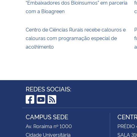
“Embaixadores dos Bioinsumos” em parceria
f
com a Bioagreen
c
Centro de Ciências Rurais recebe calouros e
P
calouras com programação especial de
f
acolhimento
a
REDES SOCIAIS:
Facebook
YouTube
RSS
CAMPUS SEDE
CENTR
Av. Roraima nº 1000
PRÉDIO 4
Cidade Universitária
SALA 31