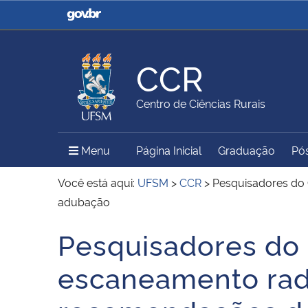
Casa Civil
Ministério da Justiça e
Segurança Pública
CCR
Ministério da Agricultura,
Ministério da Educação
Centro de Ciências Rurais
Pecuária e Abastecimento
Menu Principal do Sítio
Menu
Página Inicial
Graduação
Pó
Ministério do Meio Ambiente
Ministério do Turismo
Você está aqui:
UFSM
>
CCR
>
Pesquisadores do 
adubação
Pesquisadores do 
Secretaria de Governo
Gabinete de Segurança
Início do conteúdo
Institucional
escaneamento radi