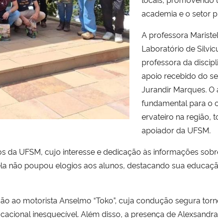
academia e o setor p
A professora Mariste
Laboratório de Silvic
professora da discipl
apoio recebido do sec
Jurandir Marques. O 
fundamental para o 
ervateiro na região,
apoiador da UFSM.
os da UFSM, cujo interesse e dedicação às informações sobr
tela não poupou elogios aos alunos, destacando sua educaç
 ao motorista Anselmo “Toko”, cuja condução segura tornou
acional inesquecível. Além disso, a presença de Alexsandr