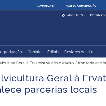
COMUNICA BR
ACESSO À INFORMAÇÃO
Ministério da Defesa
Ministério das Relações
Mini
IR
LANGUAGES
INTERNATI
Exteriores
PARA
O
Ministério da Cidadania
Ministério da Saúde
Mini
CONTEÚDO
s-graduação
Contato
Editais
Gestores do sítio
Ministério do
Controladoria-Geral da
Mini
Desenvolvimento Regional
União
Famí
lvicultura Geral à Ervateira Valério e Viveiro Citron fortalece p
Hum
ilvicultura Geral à Ervat
Advocacia-Geral da União
Banco Central do Brasil
Plan
alece parcerias locais