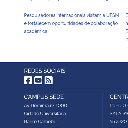
Pesquisadores internacionais visitam a UFSM
E
e fortalecem oportunidades de colaboração
m
acadêmica
E
i
REDES SOCIAIS:
Facebook
YouTube
RSS
CAMPUS SEDE
CENTR
Av. Roraima nº 1000
PRÉDIO 4
Cidade Universitária
SALA 31
Bairro Camobi
55 3220