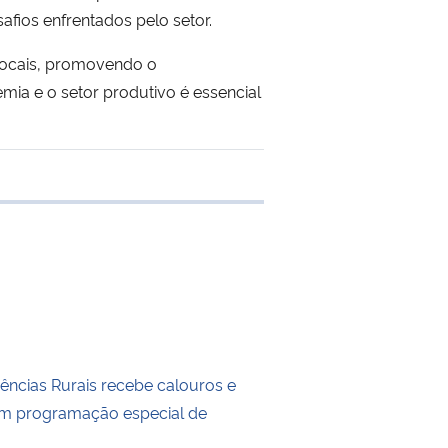
fios enfrentados pelo setor.
 locais, promovendo o
emia e o setor produtivo é essencial
 transferência
iências Rurais recebe calouros e
om programação especial de
o