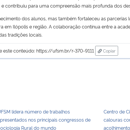
es e contribuiu para uma compreensão mais profunda dos desa
nhecimento dos alunos, mas também fortaleceu as parcerias
ra em Ilópolis e região. A colaboração contínua entre a acad
s tradições locais.
e este conteúdo:
https://ufsm.br/r-370-9111
Copiar
para área de
FSM lidera número de trabalhos
Centro de C
presentados nos principais congressos de
calouras c
ociologia Rural do mundo
acolhiment