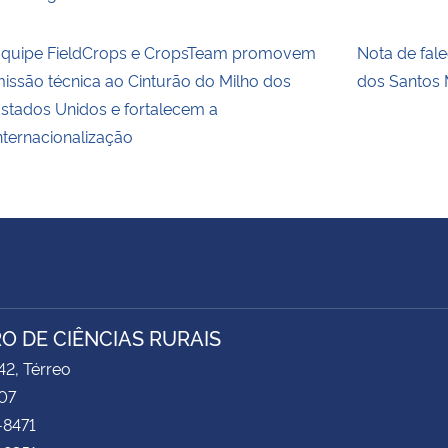
quipe FieldCrops e CropsTeam promovem
Nota de fal
issão técnica ao Cinturão do Milho dos
dos Santos 
stados Unidos e fortalecem a
nternacionalização
O DE CIÊNCIAS RURAIS
2, Térreo
07
-8471