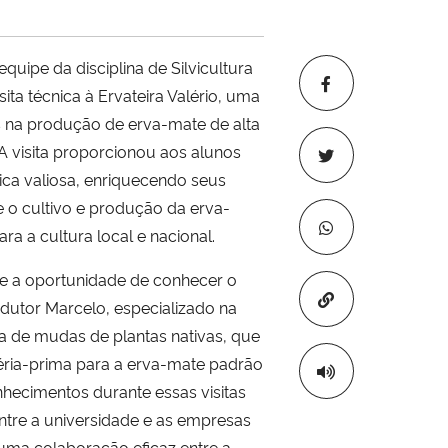
quipe da disciplina de Silvicultura
sita técnica à Ervateira Valério, uma
s na produção de erva-mate de alta
 A visita proporcionou aos alunos
ica valiosa, enriquecendo seus
 o cultivo e produção da erva-
ara a cultura local e nacional.
 a oportunidade de conhecer o
Copiar para áre
odutor Marcelo, especializado na
de mudas de plantas nativas, que
éria-prima para a erva-mate padrão
nhecimentos durante essas visitas
entre a universidade e as empresas
uma colaboração eficaz entre a