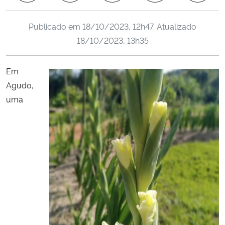
Ministério da Cidadania
Publicado em
18/10/2023, 12h47
. Atualizado
Ministério da Saúde
18/10/2023, 13h35
Ministério de Minas e Energia
Em
Agudo,
Ministério da Ciência, Tecnologia, Inovações e Comunicações
uma
Ministério do Meio Ambiente
Ministério do Turismo
Ministério do Desenvolvimento Regional
Controladoria-Geral da União
Ministério da Mulher, da Família e dos Direitos Humanos