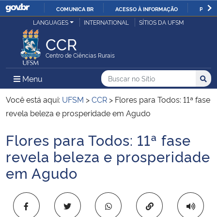
COMUNICA BR
ACESSO À INFORMAÇÃO
PARTI
Casa Civil
LANGUAGES
INTERNATIONAL
SÍTIOS DA UFSM
IR
PARA
CCR
Ministério da Justiça e Segurança Pública
O
Centro de Ciências Rurais
CONTEÚDO
Ministério da Defesa
Buscar no no Sítio
Busca
Busca:
Menu Principal do Sítio
Menu
Busc
Ministério das Relações Exteriores
Você está aqui:
UFSM
>
CCR
>
Flores para Todos: 11ª fase
revela beleza e prosperidade em Agudo
Ministério da Economia
Flores para Todos: 11ª fase
Início do conteúdo
Ministério da Infraestrutura
revela beleza e prosperidade
em Agudo
Ministério da Agricultura, Pecuária e Abastecimento
Ministério da Educação
Copiar para área 