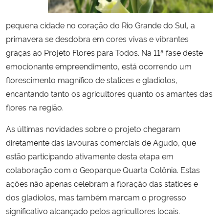
Secretaria-Geral
pequena cidade no coração do Rio Grande do Sul, a
primavera se desdobra em cores vivas e vibrantes
Secretaria de Governo
graças ao Projeto Flores para Todos. Na 11ª fase deste
emocionante empreendimento, está ocorrendo um
Gabinete de Segurança Institucional
florescimento magnífico de statices e gladiolos,
encantando tanto os agricultores quanto os amantes das
Advocacia-Geral da União
flores na região.
Banco Central do Brasil
As últimas novidades sobre o projeto chegaram
diretamente das lavouras comerciais de Agudo, que
Planalto
estão participando ativamente desta etapa em
colaboração com o Geoparque Quarta Colônia. Estas
ações não apenas celebram a floração das statices e
dos gladiolos, mas também marcam o progresso
significativo alcançado pelos agricultores locais.