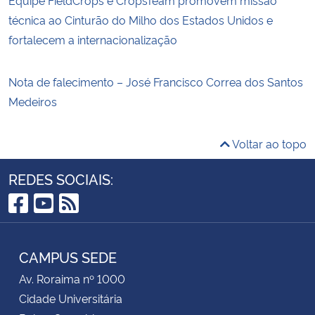
técnica ao Cinturão do Milho dos Estados Unidos e
fortalecem a internacionalização
Nota de falecimento – José Francisco Correa dos Santos
Medeiros
Voltar ao topo
REDES SOCIAIS:
Facebook
YouTube
RSS
CAMPUS SEDE
Av. Roraima nº 1000
Cidade Universitária