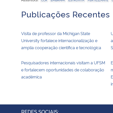
Publicações Recentes
Visita de professor da Michigan State
U
University fortalece internacionalização e
a
amplia cooperação científica e tecnológica
S
Pesquisadores internacionais visitam a UFSM
E
e fortalecem oportunidades de colaboração
m
acadêmica
E
i
REDES SOCIAIS: