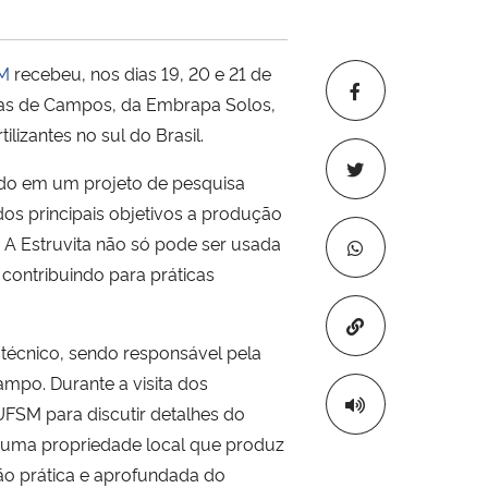
SM
recebeu, nos dias 19, 20 e 21 de
 Boas de Campos, da Embrapa Solos,
lizantes no sul do Brasil.
do em um projeto de pesquisa
os principais objetivos a produção
. A Estruvita não só pode ser usada
contribuindo para práticas
Copiar para áre
écnico, sendo responsável pela
mpo. Durante a visita dos
UFSM para discutir detalhes do
em uma propriedade local que produz
o prática e aprofundada do