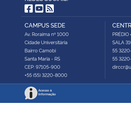
Facebook
YouTube
RSS
CAMPUS SEDE
CENTR
Av. Roraima nº 1000
PRÉDIO 4
Cidade Universitária
SALA 31
Bairro Camobi
55 3220
Santa Maria - RS
55 3220
CEP: 97105-900
dirccr@
+55 (55) 3220-8000
Acesso à
Informação