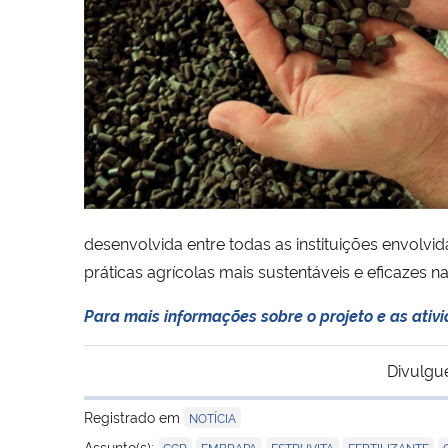
desenvolvida entre todas as instituições envol
práticas agrícolas mais sustentáveis e eficazes 
Para mais informações sobre o projeto e as ati
Divulgu
Registrado em
NOTÍCIA
,
,
,
,
Assunto(s):
CCR
EMBRAPA
ESTRUVITA
FERTILIZANTE