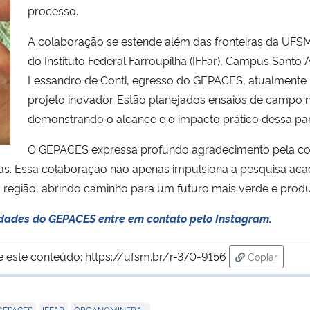
processo.
A colaboração se estende além das fronteiras da U
do Instituto Federal Farroupilha (IFFar), Campus Santo 
Lessandro de Conti, egresso do GEPACES, atualmente r
projeto inovador. Estão planejados ensaios de campo n
demonstrando o alcance e o impacto prático dessa parce
O GEPACES expressa profundo agradecimento pela col
vidas. Essa colaboração não apenas impulsiona a pesquisa
na região, abrindo caminho para um futuro mais verde e produ
vidades do GEPACES entre em contato pelo Instagram.
e este conteúdo:
https://ufsm.br/r-370-9156
Copiar
para área d
,
,
GEPACES
IFFAR
ORGANOMINERAL