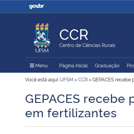
Casa Civil
Ministério da Justiça e
Segurança Pública
CCR
Ministério da Agricultura,
Ministério da Educação
Centro de Ciências Rurais
Pecuária e Abastecimento
Menu Principal do Sítio
Menu
Página Inicial
Graduação
Pó
Ministério do Meio Ambiente
Ministério do Turismo
Você está aqui:
UFSM
>
CCR
>
GEPACES recebe pe
GEPACES recebe p
Início do conteúdo
Secretaria de Governo
Gabinete de Segurança
em fertilizantes
Institucional