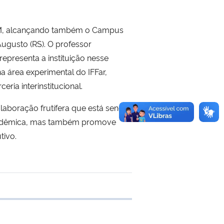
FSM, alcançando também o Campus
Augusto (RS). O professor
epresenta a instituição nesse
a área experimental do IFFar,
ria interinstitucional.
aboração frutífera que está sendo
 acadêmica, mas também promove
tivo.
e transferência