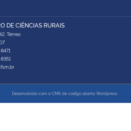
O DE CIÊNCIAS RURAIS
2, Térreo
07
-8471
-8351
ufsm.br
Desenvolvido com o CMS de código aberto
Wordpress