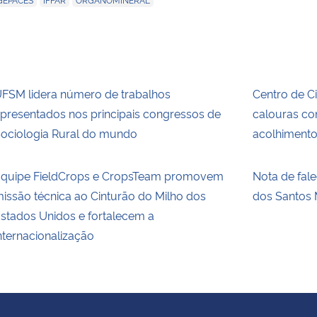
FSM lidera número de trabalhos
Centro de C
presentados nos principais congressos de
calouras c
ociologia Rural do mundo
acolhiment
quipe FieldCrops e CropsTeam promovem
Nota de fal
issão técnica ao Cinturão do Milho dos
dos Santos 
stados Unidos e fortalecem a
nternacionalização