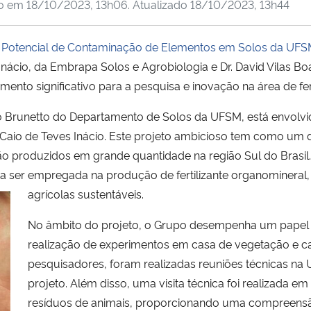
do em
18/10/2023, 13h06
. Atualizado
18/10/2023, 13h44
 Potencial de Contaminação de Elementos em Solos da UF
 Inácio, da Embrapa Solos e Agrobiologia e Dr. David Vilas
to significativo para a pesquisa e inovação na área de ferti
 Brunetto do Departamento de Solos da UFSM, está envolvi
Caio de Teves Inácio. Este projeto ambicioso tem como um d
 são produzidos em grande quantidade na região Sul do Brasil
a ser empregada na produção de fertilizante organomineral, 
agrícolas sustentáveis.
No âmbito do projeto, o Grupo desempenha um papel t
realização de experimentos em casa de vegetação e ca
pesquisadores, foram realizadas reuniões técnicas na 
projeto. Além disso, uma visita técnica foi realizada 
resíduos de animais, proporcionando uma compreensã