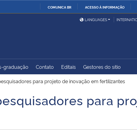
COMUNICA BR
ACESSO À INFORMAÇÃO
Ministério da Defesa
Ministério das Relações
Mini
IR
LANGUAGES
INTERNATI
Exteriores
PARA
O
Ministério da Cidadania
Ministério da Saúde
Mini
CONTEÚDO
s-graduação
Contato
Editais
Gestores do sítio
Ministério do
Controladoria-Geral da
Mini
Desenvolvimento Regional
União
Famí
squisadores para projeto de inovação em fertilizantes
Hum
esquisadores para pro
Advocacia-Geral da União
Banco Central do Brasil
Plan