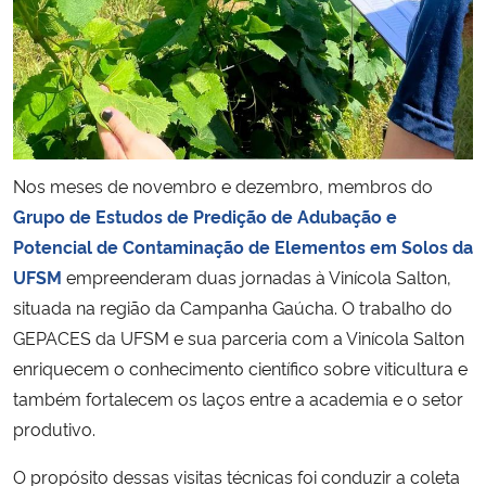
Secretaria-Geral
Secretaria de Governo
Gabinete de Segurança Institucional
Nos meses de novembro e dezembro, membros do
Grupo de Estudos de Predição de Adubação e
Advocacia-Geral da União
Potencial de Contaminação de Elementos em Solos da
UFSM
empreenderam duas jornadas à Vinícola Salton,
Banco Central do Brasil
situada na região da Campanha Gaúcha. O trabalho do
GEPACES da UFSM e sua parceria com a Vinícola Salton
Planalto
enriquecem o conhecimento científico sobre viticultura e
também fortalecem os laços entre a academia e o setor
produtivo.
O propósito dessas visitas técnicas foi conduzir a coleta