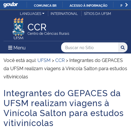
COMUNICA BR
ACESSO À INFORMAÇÃO
PARTI
Casa Civil
LANGUAGES
INTERNATIONAL
SÍTIOS DA UFSM
IR
PARA
CCR
Ministério da Justiça e Segurança Pública
O
Centro de Ciências Rurais
CONTEÚDO
Ministério da Defesa
Buscar no no Sítio
Busca
Busca:
Menu Principal do Sítio
Menu
Busc
Ministério das Relações Exteriores
Você está aqui:
UFSM
>
CCR
>
Integrantes do GEPACES
da UFSM realizam viagens à Vinícola Salton para estudos
Ministério da Economia
vitivinícolas
Integrantes do GEPACES da
Ministério da Infraestrutura
Início do conteúdo
UFSM realizam viagens à
Ministério da Agricultura, Pecuária e Abastecimento
Vinícola Salton para estudos
vitivinícolas
Ministério da Educação