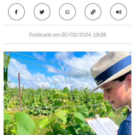
Ministério da Cidadania
Copiar para área 
Ministério da Saúde
Publicado em
20/02/2024, 12h28
Ministério de Minas e Energia
Ministério da Ciência, Tecnologia, Inovações e Comunicações
Ministério do Meio Ambiente
Ministério do Turismo
Ministério do Desenvolvimento Regional
Controladoria-Geral da União
Ministério da Mulher, da Família e dos Direitos Humanos