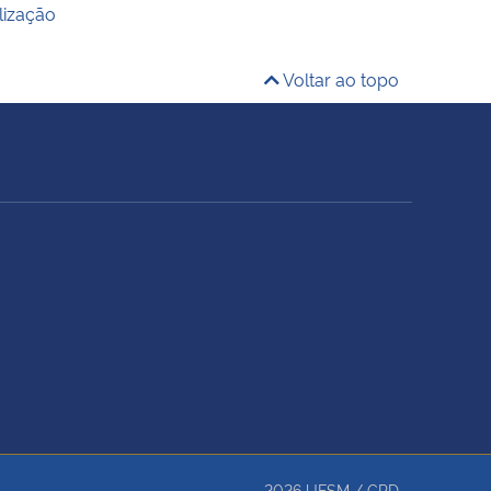
lização
Voltar ao topo
2026
UFSM
/
CPD