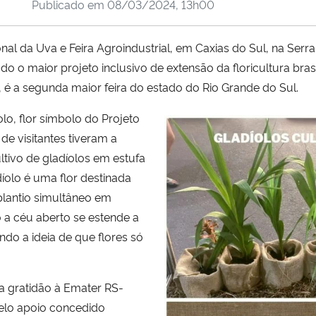
Publicado em
08/03/2024, 13h00
l da Uva e Feira Agroindustrial, em Caxias do Sul, na Serr
 o maior projeto inclusivo de extensão da floricultura brasil
, é a segunda maior feira do estado do Rio Grande do Sul.
lo, flor símbolo do Projeto
de visitantes tiveram a
tivo de gladíolos em estufa
díolo é uma flor destinada
plantio simultâneo em
a céu aberto se estende a
ndo a ideia de que flores só
a gratidão à Emater RS-
pelo apoio concedido