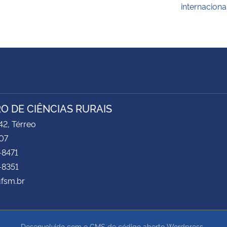
internaciona
O DE CIÊNCIAS RURAIS
2, Térreo
07
-8471
-8351
ufsm.br
Desenvolvido com o CMS de código aberto
Wordpress