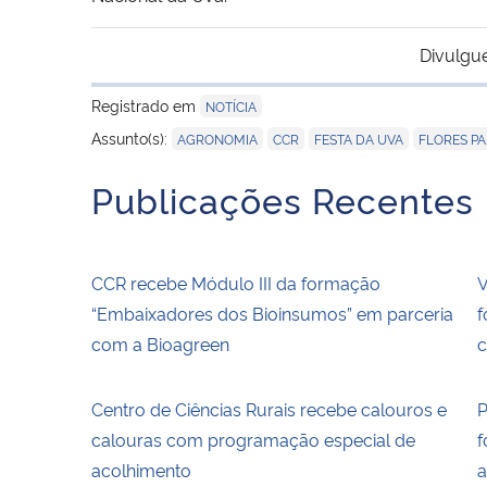
Divulgu
Registrado em
NOTÍCIA
,
,
,
Assunto(s):
AGRONOMIA
CCR
FESTA DA UVA
FLORES P
Publicações Recentes
CCR recebe Módulo III da formação
V
“Embaixadores dos Bioinsumos” em parceria
f
com a Bioagreen
c
Centro de Ciências Rurais recebe calouros e
P
calouras com programação especial de
f
acolhimento
a