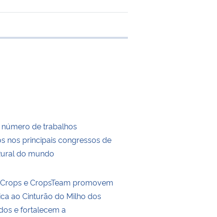
e transferência
 número de trabalhos
s nos principais congressos de
Rural do mundo
ldCrops e CropsTeam promovem
ica ao Cinturão do Milho dos
dos e fortalecem a