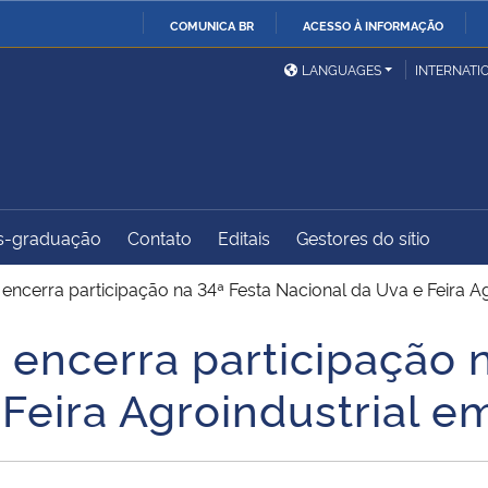
COMUNICA BR
ACESSO À INFORMAÇÃO
Ministério da Defesa
Ministério das Relações
Mini
IR
LANGUAGES
INTERNATI
Exteriores
PARA
O
Ministério da Cidadania
Ministério da Saúde
Mini
CONTEÚDO
s-graduação
Contato
Editais
Gestores do sítio
Ministério do
Controladoria-Geral da
Mini
Desenvolvimento Regional
União
Famí
ncerra participação na 34ª Festa Nacional da Uva e Feira Ag
Hum
encerra participação n
Advocacia-Geral da União
Banco Central do Brasil
Plan
Feira Agroindustrial e