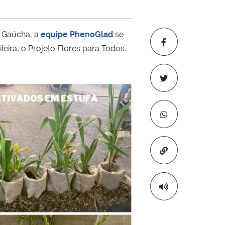
a Gaúcha, a
equipe PhenoGlad
se
eira, o Projeto Flores para Todos.
Copiar para áre