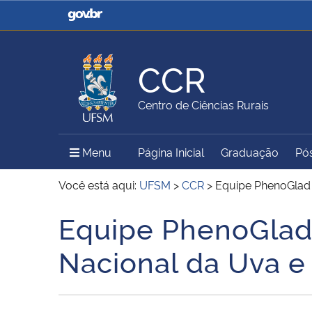
Casa Civil
Ministério da Justiça e
Segurança Pública
CCR
Ministério da Agricultura,
Ministério da Educação
Centro de Ciências Rurais
Pecuária e Abastecimento
Menu Principal do Sítio
Menu
Página Inicial
Graduação
Pó
Ministério do Meio Ambiente
Ministério do Turismo
Você está aqui:
UFSM
>
CCR
>
Equipe PhenoGlad e
Equipe PhenoGlad 
Início do conteúdo
Secretaria de Governo
Gabinete de Segurança
Nacional da Uva e 
Institucional