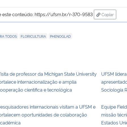
e este conteúdo:
https://ufsm.br/r-370-9583
Copiar
para área d
,
,
ARA TODOS
FLORICULTURA
PHENOGLAD
isita de professor da Michigan State University
UFSM lidera
ortalece internacionalização e amplia
apresentado
ooperação científica e tecnológica
Sociologia 
esquisadores internacionais visitam a UFSM e
Equipe Fie
ortalecem oportunidades de colaboração
missão técn
cadêmica
Estados Uni