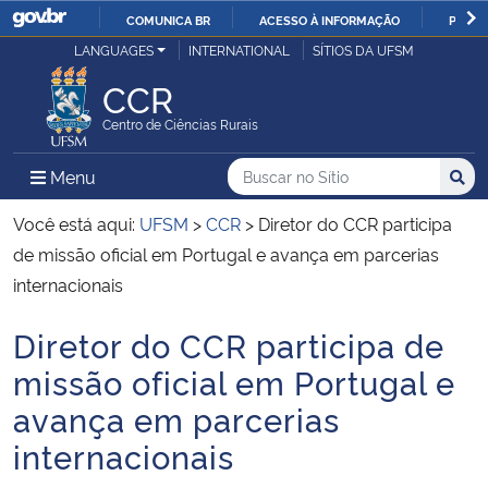
COMUNICA BR
ACESSO À INFORMAÇÃO
PARTI
Casa Civil
LANGUAGES
INTERNATIONAL
SÍTIOS DA UFSM
IR
PARA
CCR
Ministério da Justiça e Segurança Pública
O
Centro de Ciências Rurais
CONTEÚDO
Ministério da Defesa
Buscar no no Sítio
Busca
Busca:
Menu Principal do Sítio
Menu
Busc
Ministério das Relações Exteriores
Você está aqui:
UFSM
>
CCR
>
Diretor do CCR participa
de missão oficial em Portugal e avança em parcerias
Ministério da Economia
internacionais
Diretor do CCR participa de
Ministério da Infraestrutura
Início do conteúdo
missão oficial em Portugal e
Ministério da Agricultura, Pecuária e Abastecimento
avança em parcerias
internacionais
Ministério da Educação