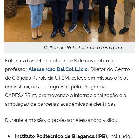
Secretaria-Geral
Secretaria de Governo
Gabinete de Segurança Institucional
Visita ao Instituto Politécnico de Bragança
Entre os dias 24 de outubro e 8 de novembro, o
Advocacia-Geral da União
professor
Alessandro Dal’Col Lúcio
, Diretor do Centro
de Ciências Rurais da UFSM, esteve em missão oficial
Banco Central do Brasil
em instituições portuguesas pelo Programa
CAPES/PRInt
, promovendo a internacionalização e a
Planalto
ampliação de parcerias acadêmicas e científicas.
Durante a missão, o professor Alessandro visitou:
Instituto Politécnico de Bragança (IPB)
, incluindo