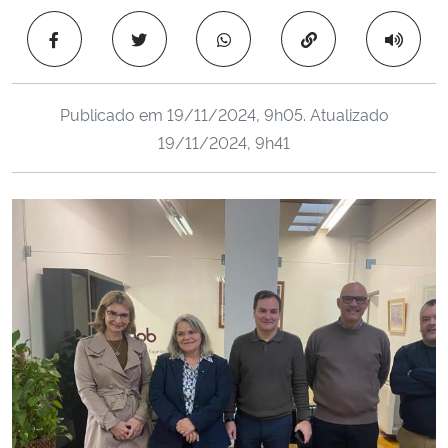
Ministério da Cidadania
Copiar para área 
Ministério da Saúde
Publicado em
19/11/2024, 9h05
. Atualizado
Ministério de Minas e Energia
19/11/2024, 9h41
Ministério da Ciência, Tecnologia, Inovações e Comunicações
Ministério do Meio Ambiente
Ministério do Turismo
Ministério do Desenvolvimento Regional
Controladoria-Geral da União
Ministério da Mulher, da Família e dos Direitos Humanos