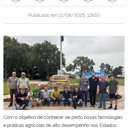
Ministério da Cidadania
Publicado em
11/08/2025, 12h50
Ministério da Saúde
Ministério de Minas e Energia
Ministério da Ciência, Tecnologia, Inovações e Comunicações
Ministério do Meio Ambiente
Ministério do Turismo
Ministério do Desenvolvimento Regional
Controladoria-Geral da União
Com o objetivo de conhecer de perto novas tecnologias
e práticas agrícolas de alto desempenho nos Estados
Ministério da Mulher, da Família e dos Direitos Humanos