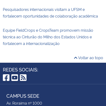
Pesquisadores internacionais visitam a UFSM e
fortalecem oportunidades de colaboração acadêmica
Equipe FieldCrops e CropsTeam promovem missão
técnica ao Cinturão do Milho dos Estados Unidos e
fortalecem a internacionalização
Voltar ao topo
REDES SOCIAIS:
Facebook
YouTube
RSS
CAMPUS SEDE
Av. Roraima nº 1000