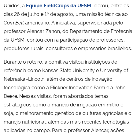
Unidos, a
Equipe FieldCrops da UFSM
liderou, entre os
dias 26 de julho e 1º de agosto, uma missão técnica ao
Secretaria-Geral
Corn Belt
americano. A iniciativa, supervisionada pelo
Secretaria de Governo
professor Alencar Zanon, do Departamento de Fitotecnia
da UFSM, contou com a participação de professores,
Gabinete de Segurança Institucional
produtores rurais, consultores e empresários brasileiros.
Durante o roteiro, a comitiva visitou instituições de
Advocacia-Geral da União
referência como Kansas State University e University of
Nebraska–Lincoln, além de centros de inovação
Banco Central do Brasil
tecnológica como a Flickner Innovation Farm e a John
Planalto
Deere. Nessas visitas, foram abordados temas
estratégicos como o manejo de irrigação em milho e
soja, o melhoramento genético de culturas agrícolas e o
manejo nutricional, além das mais recentes tecnologias
aplicadas no campo. Para o professor Alencar, ações