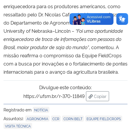
enriquecedora para os produtores americanos, como
ressaltado pelo Dr. Nicolas Cafaro La Menza, professor
do Departamento de Agronomia e Horticultura da
University of Nebraska–Lincoln –
“Foi uma oportunidade
enriquecedora de troca de informações com pessoas do
Brasil, maior produtor de soja do mundo”
, comentou. A
missão reafirma o compromisso da Equipe FieldCrops
com a busca por inovações e o fortalecimento de pontes
internacionais para o avanço da agricultura brasileira.
Divulgue este conteúdo:
https://ufsm.br/r-370-11849
Copiar
para área de tran
Registrado em
NOTÍCIA
,
,
,
,
Assunto(s):
AGRONOMIA
CCR
CORN BELT
EQUIPE FIELDCROPS
VISITA TÉCNICA