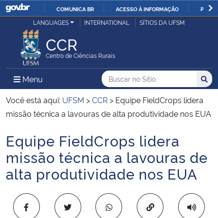
COMUNICA BR
ACESSO À INFORMAÇÃO
PARTI
Casa Civil
LANGUAGES
INTERNATIONAL
SÍTIOS DA UFSM
IR
PARA
CCR
Ministério da Justiça e Segurança Pública
O
Centro de Ciências Rurais
CONTEÚDO
Ministério da Defesa
Buscar no no Sítio
Busca
Busca:
Menu Principal do Sítio
Menu
Busc
Ministério das Relações Exteriores
Você está aqui:
UFSM
>
CCR
>
Equipe FieldCrops lidera
missão técnica a lavouras de alta produtividade nos EUA
Ministério da Economia
Equipe FieldCrops lidera
Início do conteúdo
Ministério da Infraestrutura
missão técnica a lavouras de
alta produtividade nos EUA
Ministério da Agricultura, Pecuária e Abastecimento
Ministério da Educação
Copiar para área 