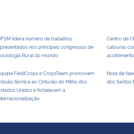
FSM lidera número de trabalhos
Centro de C
presentados nos principais congressos de
calouras c
ociologia Rural do mundo
acolhiment
quipe FieldCrops e CropsTeam promovem
Nota de fal
issão técnica ao Cinturão do Milho dos
dos Santos 
stados Unidos e fortalecem a
nternacionalização