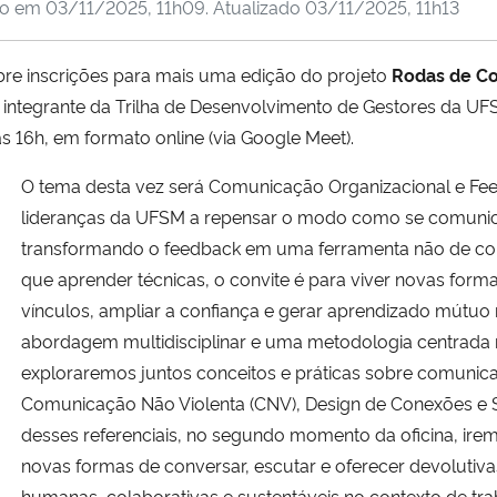
do em
03/11/2025, 11h09
. Atualizado
03/11/2025, 11h13
bre inscrições para mais uma edição do projeto
Rodas de Co
, integrante da Trilha de Desenvolvimento de Gestores da UFS
s 16h, em formato online (via Google Meet).
O tema desta vez será Comunicação Organizacional e Feed
lideranças da UFSM a repensar o modo como se comunic
transformando o feedback em uma ferramenta não de co
que aprender técnicas, o convite é para viver novas forma
vínculos, ampliar a confiança e gerar aprendizado mútu
abordagem multidisciplinar e uma metodologia centrada n
exploraremos juntos conceitos e práticas sobre comunica
Comunicação Não Violenta (CNV), Design de Conexões e Se
desses referenciais, no segundo momento da oficina, ire
novas formas de conversar, escutar e oferecer devolutiva
humanas, colaborativas e sustentáveis no contexto de tr