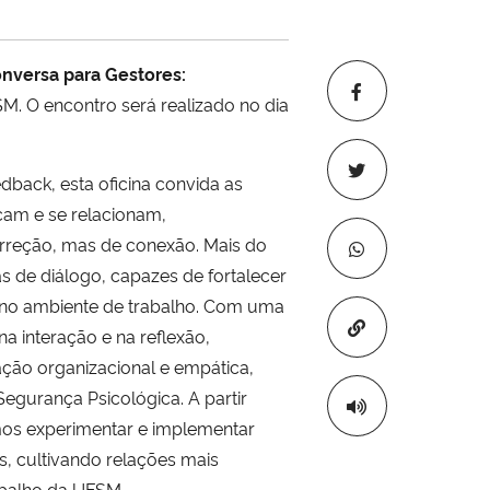
nversa para Gestores:
M. O encontro será realizado no dia
back, esta oficina convida as
am e se relacionam,
rreção, mas de conexão. Mais do
s de diálogo, capazes de fortalecer
o no ambiente de trabalho. Com uma
Copiar para áre
a interação e na reflexão,
ção organizacional e empática,
gurança Psicológica. A partir
mos experimentar e implementar
s, cultivando relações mais
abalho da UFSM.