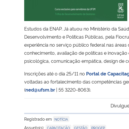
Estudos da ENAP. Já atuou no Ministério da Saúd
Desenvolvimento e Políticas Públicas, pela Fiocr
experiência no serviço público federal nas áreas
conhecimento, avaliação de políticas e inovaçã
psicológica, comunicação empática, design de co
Inscrições até o dia 25/11 no
Portal de Capacita
voltadas ao fortalecimento das competências g
(
ned@ufsm.br
| 55 3220-8063).
Divulgue
Registrado em
NOTÍCIA
,
,
Assunto(s):
CAPACITAÇÃO
GESTÃO
PROGEP