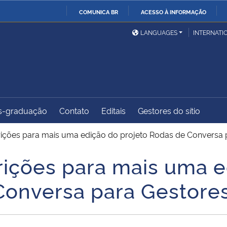
COMUNICA BR
ACESSO À INFORMAÇÃO
Ministério da Defesa
Ministério das Relações
Mini
IR
LANGUAGES
INTERNATI
Exteriores
PARA
O
Ministério da Cidadania
Ministério da Saúde
Mini
CONTEÚDO
s-graduação
Contato
Editais
Gestores do sítio
Ministério do
Controladoria-Geral da
Mini
Desenvolvimento Regional
União
Famí
ições para mais uma edição do projeto Rodas de Conversa 
Hum
ições para mais uma e
Advocacia-Geral da União
Banco Central do Brasil
Plan
Conversa para Gestore