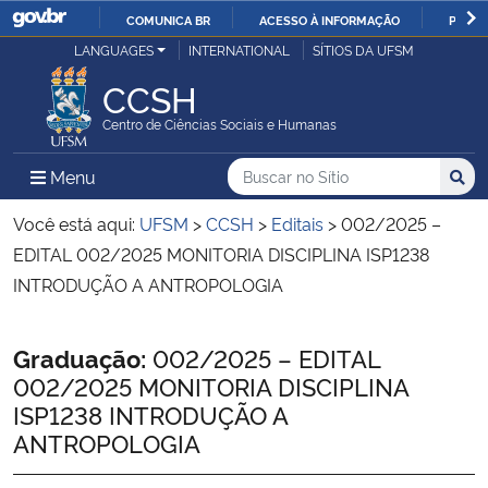
COMUNICA BR
ACESSO À INFORMAÇÃO
PARTI
Casa Civil
LANGUAGES
INTERNATIONAL
SÍTIOS DA UFSM
IR
PARA
CCSH
Ministério da Justiça e Segurança Pública
O
Centro de Ciências Sociais e Humanas
CONTEÚDO
Ministério da Defesa
Buscar no no Sítio
Busca
Busca:
Menu Principal do Sítio
Menu
Busc
Ministério das Relações Exteriores
Você está aqui:
UFSM
>
CCSH
>
Editais
>
002/2025 –
EDITAL 002/2025 MONITORIA DISCIPLINA ISP1238
Ministério da Economia
INTRODUÇÃO A ANTROPOLOGIA
Ministério da Infraestrutura
Início do conteúdo
Graduação:
002/2025 – EDITAL
002/2025 MONITORIA DISCIPLINA
Ministério da Agricultura, Pecuária e Abastecimento
ISP1238 INTRODUÇÃO A
ANTROPOLOGIA
Ministério da Educação