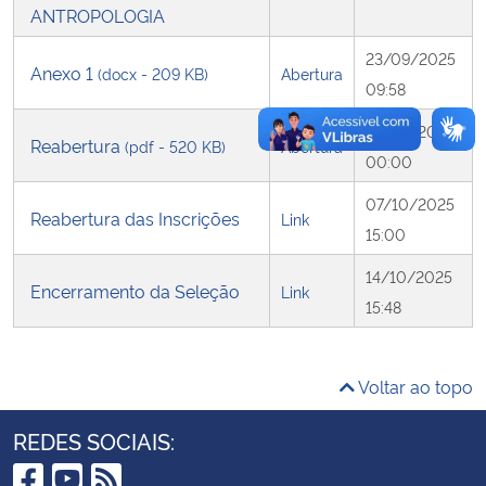
ANTROPOLOGIA
Secretaria-Geral
23/09/2025
Anexo 1
(docx - 209 KB)
Abertura
09:58
Secretaria de Governo
01/10/2025
Reabertura
(pdf - 520 KB)
Abertura
00:00
Gabinete de Segurança Institucional
07/10/2025
Reabertura das Inscrições
Link
Advocacia-Geral da União
15:00
14/10/2025
Banco Central do Brasil
Encerramento da Seleção
Link
15:48
Planalto
Voltar ao topo
REDES SOCIAIS: