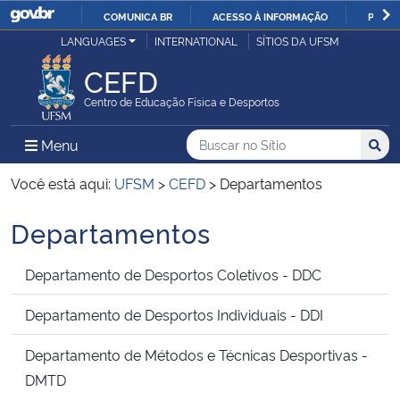
COMUNICA BR
ACESSO À INFORMAÇÃO
PARTI
Casa Civil
LANGUAGES
INTERNATIONAL
SÍTIOS DA UFSM
IR
PARA
CEFD
Ministério da Justiça e Segurança Pública
O
Centro de Educação Física e Desportos
CONTEÚDO
Ministério da Defesa
Buscar no no Sítio
Busca
Busca:
Menu Principal do Sítio
Menu
Busc
Ministério das Relações Exteriores
Você está aqui:
UFSM
>
CEFD
>
Departamentos
Departamentos
Ministério da Economia
Departamento de Desportos Coletivos - DDC
Ministério da Infraestrutura
Departamento de Desportos Individuais - DDI
Ministério da Agricultura, Pecuária e Abastecimento
Departamento de Métodos e Técnicas Desportivas -
Ministério da Educação
DMTD