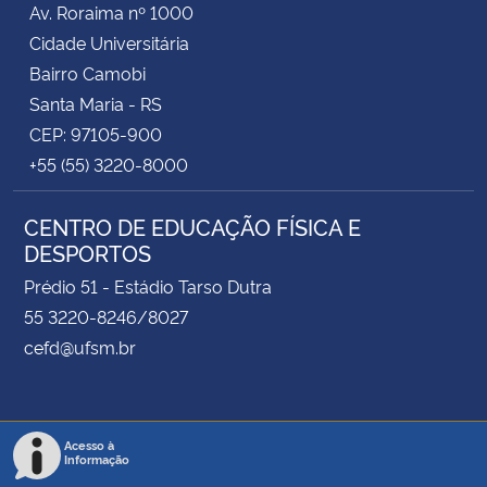
Av. Roraima nº 1000
Cidade Universitária
Secretaria-Geral
Bairro Camobi
Santa Maria - RS
Secretaria de Governo
CEP: 97105-900
+55 (55) 3220-8000
Gabinete de Segurança Institucional
CENTRO DE EDUCAÇÃO FÍSICA E
Advocacia-Geral da União
DESPORTOS
Banco Central do Brasil
Prédio 51 - Estádio Tarso Dutra
55 3220-8246/8027
Planalto
cefd@ufsm.br
Acesso à
Informação