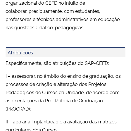
organizacional do CEFD no intuito de
colaborar,
precipuamente, com estudantes,
Secretaria-Geral
professores e técnicos administrativos em educação
nas
questões didático-pedagógicas.
Secretaria de Governo
Gabinete de Segurança Institucional
Atribuições
Advocacia-Geral da União
Especificamente, são atribuições do SAP-CEFD:
I – assessorar, no âmbito do ensino de graduação, os
Banco Central do Brasil
processos de criação e alteração dos
Projetos
Planalto
Pedagógicos de Cursos da Unidade, de acordo com
as orientações da Pró-Reitoria de
Graduação
(PROGRAD);
II – apoiar a implantação e a avaliação das matrizes
curriculares dos Cursos;