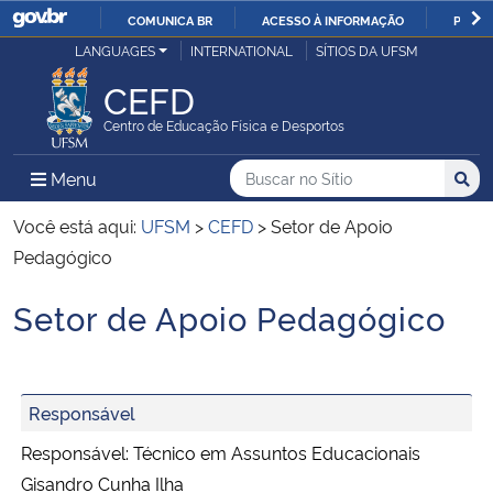
COMUNICA BR
ACESSO À INFORMAÇÃO
PARTI
Casa Civil
LANGUAGES
INTERNATIONAL
SÍTIOS DA UFSM
IR
PARA
CEFD
Ministério da Justiça e Segurança Pública
O
Centro de Educação Física e Desportos
CONTEÚDO
Ministério da Defesa
Buscar no no Sítio
Busca
Busca:
Menu Principal do Sítio
Menu
Busc
Ministério das Relações Exteriores
Você está aqui:
UFSM
>
CEFD
>
Setor de Apoio
Pedagógico
Ministério da Economia
Setor de Apoio Pedagógico
Início do conteúdo
Ministério da Infraestrutura
Ministério da Agricultura, Pecuária e Abastecimento
Responsável
Responsável: Técnico em Assuntos Educacionais
Ministério da Educação
Gisandro Cunha Ilha