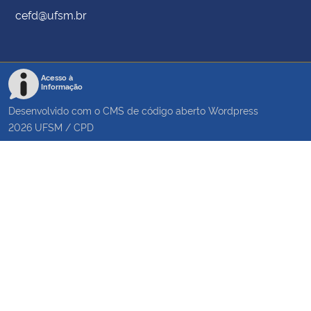
cefd@ufsm.br
Acesso à
Informação
Desenvolvido com o CMS de código aberto
Wordpress
2026
UFSM
/
CPD