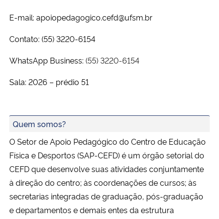
Ministério da Cidadania
E-mail: apoiopedagogico.cefd@ufsm.br
Ministério da Saúde
Contato: (55) 3220-6154
WhatsApp Business:
(55) 3220-6154
Ministério de Minas e Energia
Sala: 2026 – prédio 51
Ministério da Ciência, Tecnologia, Inovações e Comunicações
Ministério do Meio Ambiente
Quem somos?
Ministério do Turismo
O Setor de Apoio Pedagógico do Centro de Educação
Física e Desportos (SAP-CEFD) é um
órgão setorial do
Ministério do Desenvolvimento Regional
CEFD que desenvolve suas atividades conjuntamente
à direção do centro; às
coordenações de cursos; às
Controladoria-Geral da União
secretarias integradas de graduação, pós-graduação
e
departamentos e demais entes da estrutura
Ministério da Mulher, da Família e dos Direitos Humanos