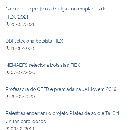
Ministério da Cidadania
Gabinete de projetos divulga contemplados do
FIEX/2021
Ministério da Saúde
25/05/2021
Ministério de Minas e Energia
DDI seleciona bolsista FIEX
11/08/2020
Ministério da Ciência, Tecnologia, Inovações e Comunicações
NEMAEFS seleciona bolsistas FIEX
Ministério do Meio Ambiente
07/08/2020
Ministério do Turismo
Professora do CEFD é premiada na JAI Jovem 2019
29/01/2020
Ministério do Desenvolvimento Regional
Palestras encerram o projeto Pilates de solo e Tai Chi
Controladoria-Geral da União
Chuan para idosos
Ministério da Mulher, da Família e dos Direitos Humanos
09/12/2019