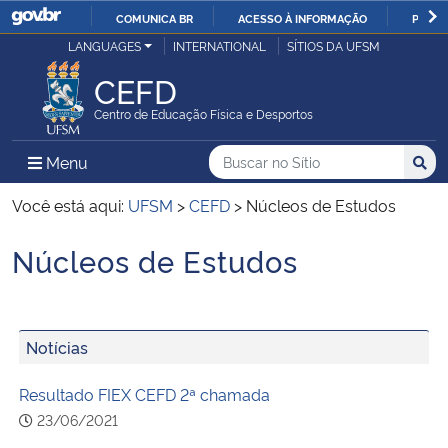
COMUNICA BR
ACESSO À INFORMAÇÃO
PARTI
Casa Civil
LANGUAGES
INTERNATIONAL
SÍTIOS DA UFSM
IR
PARA
CEFD
Ministério da Justiça e Segurança Pública
O
Centro de Educação Física e Desportos
CONTEÚDO
Ministério da Defesa
Buscar no no Sítio
Busca
Busca:
Menu Principal do Sítio
Menu
Busc
Ministério das Relações Exteriores
Você está aqui:
UFSM
>
CEFD
>
Núcleos de Estudos
Núcleos de Estudos
Ministério da Economia
Início do conteúdo
Ministério da Infraestrutura
Notícias
Ministério da Agricultura, Pecuária e Abastecimento
Resultado FIEX CEFD 2ª chamada
Ministério da Educação
23/06/2021