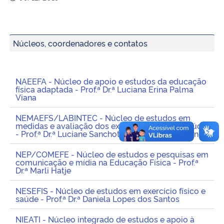
Secretaria-Geral
Núcleos, coordenadores e contatos
Secretaria de Governo
Gabinete de Segurança Institucional
NAEEFA - Núcleo de apoio e estudos da educação
física adaptada - Prof.ª Dr.ª Luciana Erina Palma
Viana
Advocacia-Geral da União
NEMAEFS/LABINTEC - Núcleo de estudos em
medidas e avaliação dos exercícios físicos e saúde
Banco Central do Brasil
- Prof.ª Dr.ª Luciane Sanchotene Etchepare Daronco
NEP/COMEFE - Núcleo de estudos e pesquisas em
Planalto
comunicação e mídia na Educação Física - Prof.ª
Dr.ª Marli Hatje
NESEFIS - Núcleo de estudos em exercício físico e
saúde - Prof.ª Dr.ª Daniela Lopes dos Santos
NIEATI - Núcleo integrado de estudos e apoio à