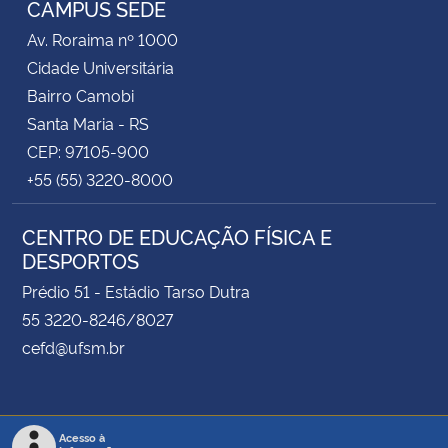
CAMPUS SEDE
Av. Roraima nº 1000
Secretaria-Geral
Cidade Universitária
Bairro Camobi
Secretaria de Governo
Santa Maria - RS
CEP: 97105-900
Gabinete de Segurança Institucional
+55 (55) 3220-8000
Advocacia-Geral da União
CENTRO DE EDUCAÇÃO FÍSICA E
DESPORTOS
Banco Central do Brasil
Prédio 51 - Estádio Tarso Dutra
Planalto
55 3220-8246/8027
cefd@ufsm.br
Acesso à