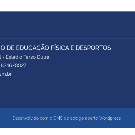
O DE EDUCAÇÃO FÍSICA E DESPORTOS
1 - Estádio Tarso Dutra
-8246/8027
sm.br
Desenvolvido com o CMS de código aberto
Wordpress