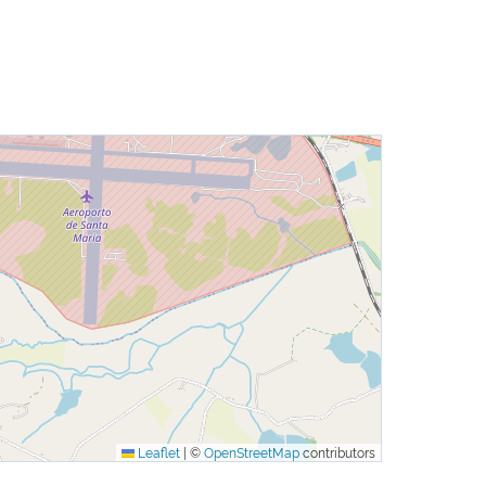
Leaflet
|
©
OpenStreetMap
contributors