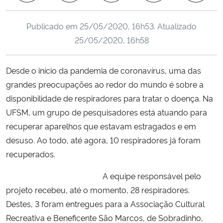
Ministério da Cidadania
Publicado em
25/05/2020, 16h53
. Atualizado
Ministério da Saúde
25/05/2020, 16h58
Ministério de Minas e Energia
Desde o início da pandemia de coronavírus, uma das
grandes preocupações ao redor do mundo é sobre a
Ministério da Ciência, Tecnologia, Inovações e Comunicações
disponibilidade de respiradores para tratar o doença. Na
UFSM, um grupo de pesquisadores está atuando para
Ministério do Meio Ambiente
recuperar aparelhos que estavam estragados e em
desuso. Ao todo, até agora, 10 respiradores já foram
Ministério do Turismo
recuperados.
Ministério do Desenvolvimento Regional
A equipe responsável pelo
projeto recebeu, até o momento, 28 respiradores.
Controladoria-Geral da União
Destes, 3 foram entregues para a Associação Cultural
Recreativa e Beneficente São Marcos, de Sobradinho,
Ministério da Mulher, da Família e dos Direitos Humanos