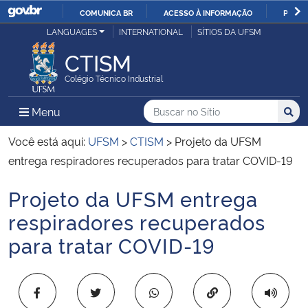
COMUNICA BR
ACESSO À INFORMAÇÃO
PARTI
Casa Civil
LANGUAGES
INTERNATIONAL
SÍTIOS DA UFSM
IR
PARA
CTISM
Ministério da Justiça e Segurança Pública
O
Colégio Técnico Industrial
CONTEÚDO
Ministério da Defesa
Buscar no no Sítio
Busca
Busca:
Menu Principal do Sítio
Menu
Busc
Ministério das Relações Exteriores
Você está aqui:
UFSM
>
CTISM
>
Projeto da UFSM
entrega respiradores recuperados para tratar COVID-19
Ministério da Economia
Projeto da UFSM entrega
Início do conteúdo
Ministério da Infraestrutura
respiradores recuperados
para tratar COVID-19
Ministério da Agricultura, Pecuária e Abastecimento
Ministério da Educação
Copiar para área 