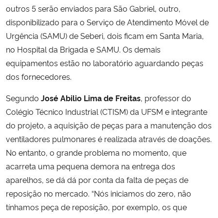
outros 5 serão enviados para São Gabriel, outro,
disponibilizado para o Serviço de Atendimento Móvel de
Secretaria-Geral
Urgência (SAMU) de Seberi, dois ficam em Santa Maria,
no Hospital da Brigada e SAMU. Os demais
Secretaria de Governo
equipamentos estão no laboratório aguardando peças
Gabinete de Segurança Institucional
dos fornecedores.
Segundo
José Abilio Lima de Freitas
, professor do
Advocacia-Geral da União
Colégio Técnico Industrial (CTISM) da UFSM e integrante
do projeto, a aquisição de peças para a manutenção dos
Banco Central do Brasil
ventiladores pulmonares é realizada através de doações.
No entanto, o grande problema no momento, que
Planalto
acarreta uma pequena demora na entrega dos
aparelhos, se dá dá por conta da falta de peças de
reposição no mercado. “Nós iniciamos do zero, não
tínhamos peça de reposição, por exemplo, os que