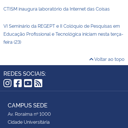
CTISM inaugura laboratório da Internet das Coisas
VI Seminário da REGEPT e II Colóquio de Pesquisas em
Educação Profissional e Tecnológica iniciam nesta terça-
feira (23)
Voltar ao topo
REDES SOCIAIS:
Instagram
Facebook
YouTube
RSS
CAMPUS SEDE
Av. Roraima nº 1000
Cidade Universitária