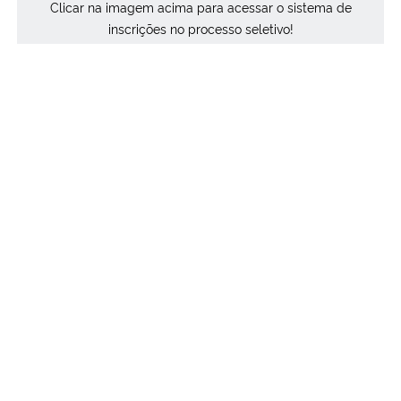
Clicar na imagem acima para acessar o sistema de
Ministério da Cidadania
inscrições no processo seletivo!
Ministério da Saúde
Ministério de Minas e Energia
Ministério da Ciência, Tecnologia, Inovações e Comunicações
Ministério do Meio Ambiente
Ministério do Turismo
Ministério do Desenvolvimento Regional
Controladoria-Geral da União
Ministério da Mulher, da Família e dos Direitos Humanos