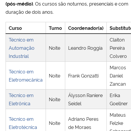
(pós-médio)
. Os cursos são noturnos, presenciais e com
duração de dois anos.
Curso
Turno
Coordenador(a)
Substitut
Técnico em
Claiton
Automação
Noite
Leandro Roggia
Pereira
Industrial
Colvero
Marcos
Técnico em
Noite
Frank Gonzatti
Daniel
Eletromecânica
Zancan
Técnico em
Álysson Raniere
Erika
Noite
Eletrônica
Seidel
Goellner
Mateus
Técnico em
Adriano Peres
Noite
Felzke
Eletrotécnica
de Moraes
Schonard