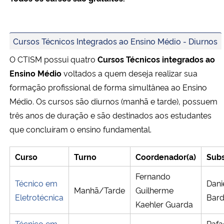
Ministério da Cidadania
Ministério da Saúde
Cursos Técnicos Integrados ao Ensino Médio - Diurnos
O CTISM possui quatro
Cursos Técnicos integrados ao
Ministério de Minas e Energia
Ensino Médio
voltados a quem deseja realizar sua
formação profissional de forma simultânea ao Ensino
Ministério da Ciência, Tecnologia, Inovações e Comunicações
Médio. Os cursos são diurnos (manhã e tarde), possuem
três anos de duração e são destinados aos estudantes
Ministério do Meio Ambiente
que concluíram o ensino fundamental.
Ministério do Turismo
Curso
Turno
Coordenador(a)
Subs
Ministério do Desenvolvimento Regional
Fernando
Técnico em
Dani
Manhã/Tarde
Guilherme
Controladoria-Geral da União
Eletrotécnica
Bard
Kaehler Guarda
Ministério da Mulher, da Família e dos Direitos Humanos
Técnico em
Rafa