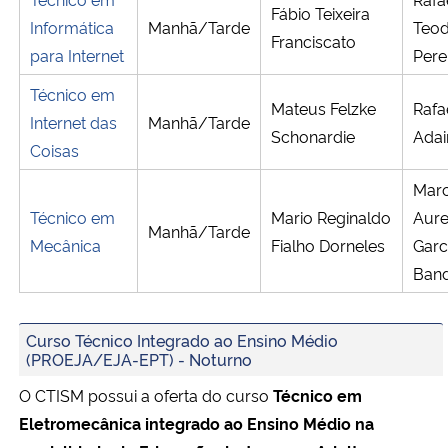
Fábio Teixeira
Informática
Manhã/Tarde
Teod
Franciscato
Secretaria-Geral
para Internet
Pere
Técnico em
Secretaria de Governo
Mateus Felzke
Rafa
Internet das
Manhã/Tarde
Schonardie
Adai
Coisas
Gabinete de Segurança Institucional
Mar
Advocacia-Geral da União
Técnico em
Mario Reginaldo
Aure
Manhã/Tarde
Mecânica
Fialho Dorneles
Garc
Banco Central do Brasil
Band
Planalto
Curso Técnico Integrado ao Ensino Médio
(PROEJA/EJA-EPT) - Noturno
O CTISM possui a oferta do curso
Técnico em
Eletromecânica integrado ao Ensino Médio na