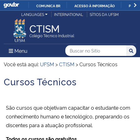
COMUNICA BR
ACESSO À INFORMAÇÃO
PARTI
Casa Civil
LANGUAGES
INTERNATIONAL
SÍTIOS DA UFSM
IR
PARA
CTISM
Ministério da Justiça e Segurança Pública
O
Colégio Técnico Industrial
CONTEÚDO
Ministério da Defesa
Buscar no no Sítio
Busca
Busca:
Menu Principal do Sítio
Menu
Busc
Ministério das Relações Exteriores
Você está aqui:
UFSM
>
CTISM
>
Cursos Técnicos
Cursos Técnicos
Ministério da Economia
Início do conteúdo
Ministério da Infraestrutura
São cursos que objetivam capacitar o estudante com
Ministério da Agricultura, Pecuária e Abastecimento
conhecimento humano e tecnológico, preparando os
discentes para a atuação profissional.
Ministério da Educação
Todos os cursos são gratuitos.