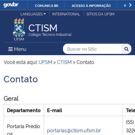
COMUNICA BR
ACESSO À INFORMAÇÃO
PARTI
Casa Civil
LANGUAGES
INTERNATIONAL
SÍTIOS DA UFSM
IR
PARA
CTISM
Ministério da Justiça e Segurança Pública
O
Colégio Técnico Industrial
CONTEÚDO
Ministério da Defesa
Buscar no no Sítio
Busca
Busca:
Menu Principal do Sítio
Menu
Busc
Ministério das Relações Exteriores
Você está aqui:
UFSM
>
CTISM
>
Contato
Contato
Ministério da Economia
Início do conteúdo
Ministério da Infraestrutura
Geral
Ministério da Agricultura, Pecuária e Abastecimento
Departamento
E-mail
Tel
(55)
Ministério da Educação
Portaria Prédio
portarias@ctism.ufsm.br
322
05