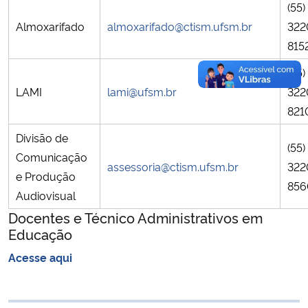
(55)
Almoxarifado
almoxarifado@ctism.ufsm.br
322
815
(55)
LAMI
lami@ufsm.br
322
821
Divisão de
(55)
Comunicação
assessoria@ctism.ufsm.br
322
e Produção
856
Audiovisual
Docentes e Técnico Administrativos em
Educação
Acesse aqui