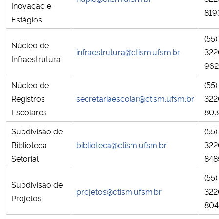
Inovação e
819
Estágios
Secretaria-Geral
(55)
Núcleo de
Secretaria de Governo
infraestrutura@ctism.ufsm.br
322
Infraestrutura
962
Gabinete de Segurança Institucional
Núcleo de
(55)
Registros
secretariaescolar@ctism.ufsm.br
322
Advocacia-Geral da União
Escolares
803
Banco Central do Brasil
Subdivisão de
(55)
Biblioteca
biblioteca@ctism.ufsm.br
322
Planalto
Setorial
848
(55)
Subdivisão de
projetos@ctism.ufsm.br
322
Projetos
804