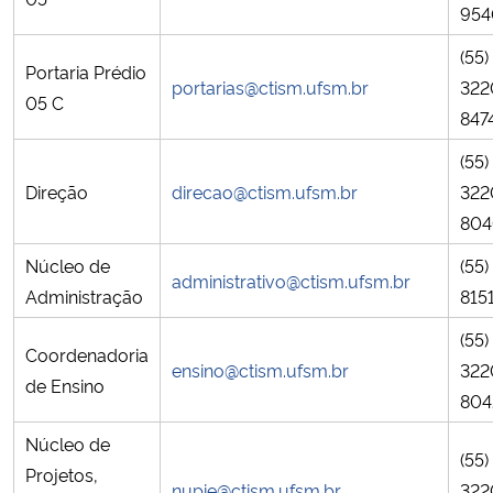
954
Ministério da Cidadania
(55)
Portaria Prédio
Ministério da Saúde
portarias@ctism.ufsm.br
322
05 C
847
Ministério de Minas e Energia
(55)
Direção
direcao@ctism.ufsm.br
322
Ministério da Ciência, Tecnologia, Inovações e Comunicações
804
Ministério do Meio Ambiente
Núcleo de
(55
administrativo@ctism.ufsm.br
Administração
815
Ministério do Turismo
(55)
Coordenadoria
ensino@ctism.ufsm.br
322
Ministério do Desenvolvimento Regional
de Ensino
804
Controladoria-Geral da União
Núcleo de
(55)
Projetos,
Ministério da Mulher, da Família e dos Direitos Humanos
nupie@ctism.ufsm.br
322