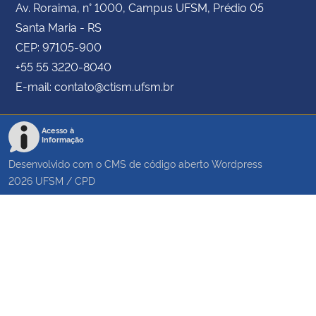
Av. Roraima, n° 1000, Campus UFSM, Prédio 05
Santa Maria - RS
CEP: 97105-900
+55 55 3220-8040
E-mail: contato@ctism.ufsm.br
Acesso à
Informação
Desenvolvido com o CMS de código aberto
Wordpress
2026
UFSM
/
CPD