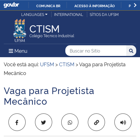
COMUNICA BR
ACESSO À INFORMAÇÃO
PARTI
Casa Civil
LANGUAGES
INTERNATIONAL
SÍTIOS DA UFSM
IR
PARA
CTISM
Ministério da Justiça e Segurança Pública
O
Colégio Técnico Industrial
CONTEÚDO
Ministério da Defesa
Buscar no no Sítio
Busca
Busca:
Menu Principal do Sítio
Menu
Busc
Ministério das Relações Exteriores
Você está aqui:
UFSM
>
CTISM
>
Vaga para Projetista
Mecânico
Ministério da Economia
Vaga para Projetista
Início do conteúdo
Ministério da Infraestrutura
Mecânico
Ministério da Agricultura, Pecuária e Abastecimento
Copiar para área 
Ministério da Educação