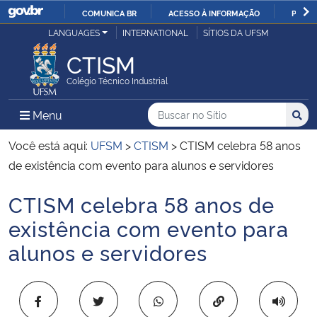
COMUNICA BR
ACESSO À INFORMAÇÃO
PARTI
Casa Civil
LANGUAGES
INTERNATIONAL
SÍTIOS DA UFSM
IR
PARA
CTISM
Ministério da Justiça e Segurança Pública
O
Colégio Técnico Industrial
CONTEÚDO
Ministério da Defesa
Buscar no no Sítio
Busca
Busca:
Menu Principal do Sítio
Menu
Busc
Ministério das Relações Exteriores
Você está aqui:
UFSM
>
CTISM
>
CTISM celebra 58 anos
de existência com evento para alunos e servidores
Ministério da Economia
CTISM celebra 58 anos de
Início do conteúdo
Ministério da Infraestrutura
existência com evento para
alunos e servidores
Ministério da Agricultura, Pecuária e Abastecimento
Ministério da Educação
Copiar para área 