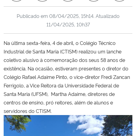
Ministério da Cidadania
Publicado em
08/04/2025, 15h14
. Atualizado
Ministério da Saúde
11/04/2025, 10h37
Ministério de Minas e Energia
Na última sexta-feira, 4 de abril, o Colégio Técnico
Industrial de Santa Maria (CTISM) realizou um lanche
Ministério da Ciência, Tecnologia, Inovações e Comunicações
coletivo alusivo à comemoração dos seus 58 anos de
existência. Na ocasião, estiveram presentes o diretor do
Ministério do Meio Ambiente
Colégio Rafael Adaime Pinto, o vice-diretor Fredi Zancan
Ferrigolo, a Vice Reitora da Universidade Federal de
Ministério do Turismo
Santa Maria (UFSM), Martha Adaime, diretores de
centros de ensino,
pró reitores
, além de alunos e
Ministério do Desenvolvimento Regional
servidores do CTISM.
Controladoria-Geral da União
Ministério da Mulher, da Família e dos Direitos Humanos