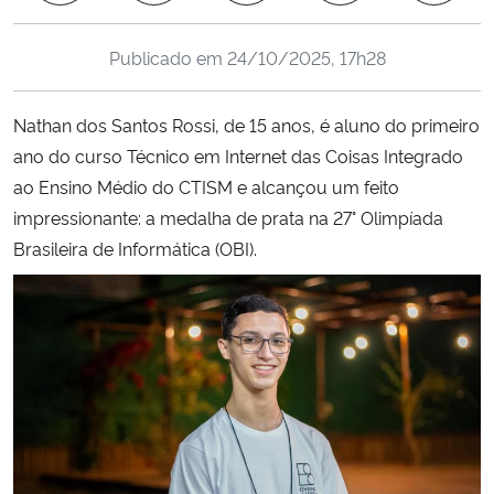
Ministério da Cidadania
Publicado em
24/10/2025, 17h28
Ministério da Saúde
Nathan dos Santos Rossi, de 15 anos, é aluno do primeiro
Ministério de Minas e Energia
ano do curso Técnico em Internet das Coisas Integrado
ao Ensino Médio do CTISM e alcançou um feito
Ministério da Ciência, Tecnologia, Inovações e Comunicações
impressionante: a medalha de prata na 27° Olimpíada
Brasileira de Informática (OBI).
Ministério do Meio Ambiente
Ministério do Turismo
Ministério do Desenvolvimento Regional
Controladoria-Geral da União
Ministério da Mulher, da Família e dos Direitos Humanos