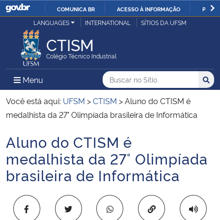
COMUNICA BR
ACESSO À INFORMAÇÃO
PARTI
Casa Civil
LANGUAGES
INTERNATIONAL
SÍTIOS DA UFSM
IR
PARA
CTISM
Ministério da Justiça e Segurança Pública
O
Colégio Técnico Industrial
CONTEÚDO
Ministério da Defesa
Buscar no no Sítio
Busca
Busca:
Menu Principal do Sítio
Menu
Busc
Ministério das Relações Exteriores
Você está aqui:
UFSM
>
CTISM
>
Aluno do CTISM é
medalhista da 27° Olimpíada brasileira de Informática
Ministério da Economia
Aluno do CTISM é
Início do conteúdo
Ministério da Infraestrutura
medalhista da 27° Olimpíada
brasileira de Informática
Ministério da Agricultura, Pecuária e Abastecimento
Ministério da Educação
Copiar para área 