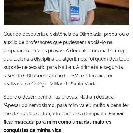
Secretaria-Geral
Secretaria de Governo
Quando descobriu a existência da Olimpíada, procurou o
auxílio de professores que pudessem apoiá-lo na
Gabinete de Segurança Institucional
preparação para as provas. A docente Luciana Lourega,
que leciona a disciplina de algoritmos, foi quem deu todo
Advocacia-Geral da União
suporte necessário para Nathan. A primeira e segunda
fases da OBI ocorreram no CTISM, e a terceira foi
Banco Central do Brasil
realizada no Colégio Militar de Santa Maria.
Planalto
Sobre o desempenho nas provas, Nathan destaca:
“
Apesar do nervosismo, para mim valeu muito a pena ter
me dedicado e esforçado para essa Olimpíada.
Ela vai
ficar marcada para mim como uma das maiores
conquistas da minha vida
.”