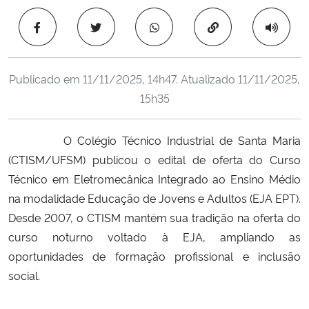
Ministério da Cidadania
Copiar para área 
Ministério da Saúde
Publicado em
11/11/2025, 14h47
. Atualizado
11/11/2025,
Ministério de Minas e Energia
15h35
Ministério da Ciência, Tecnologia, Inovações e Comunicações
O Colégio Técnico Industrial de Santa Maria
(CTISM/UFSM) publicou o edital de oferta do Curso
Ministério do Meio Ambiente
Técnico em Eletromecânica Integrado ao Ensino Médio
Ministério do Turismo
na modalidade Educação de Jovens e Adultos (EJA EPT).
Desde 2007, o CTISM mantém sua tradição na oferta do
Ministério do Desenvolvimento Regional
curso noturno voltado à EJA, ampliando as
oportunidades de formação profissional e inclusão
Controladoria-Geral da União
social.
Ministério da Mulher, da Família e dos Direitos Humanos