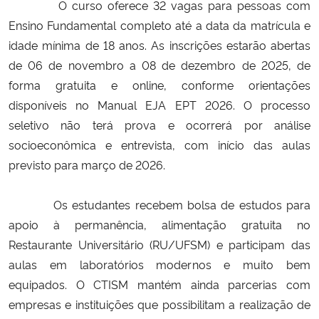
O curso oferece 32 vagas para pessoas com
Ensino Fundamental completo até a data da matrícula e
Secretaria-Geral
idade mínima de 18 anos. As inscrições estarão abertas
de 06 de novembro a 08 de dezembro de 2025, de
Secretaria de Governo
forma gratuita e online, conforme orientações
disponíveis no Manual EJA EPT 2026. O processo
Gabinete de Segurança Institucional
seletivo não terá prova e ocorrerá por análise
socioeconômica e entrevista, com início das aulas
Advocacia-Geral da União
previsto para março de 2026.
Banco Central do Brasil
Os estudantes recebem bolsa de estudos para
Planalto
apoio à permanência, alimentação gratuita no
Restaurante Universitário (RU/UFSM) e participam das
aulas em laboratórios modernos e muito bem
equipados. O CTISM mantém ainda parcerias com
empresas e instituições que possibilitam a realização de