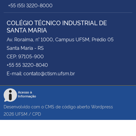
+55 (55) 3220-8000
COLÉGIO TÉCNICO INDUSTRIAL DE
SANTA MARIA
Av. Roraima, n° 1000, Campus UFSM, Prédio 05
Santa Maria - RS
CEP: 97105-900
+55 55 3220-8040
E-mail: contato@ctism.ufsm.br
Acesso à
Informação
Desenvolvido com o CMS de código aberto
Wordpress
2026
UFSM
/
CPD