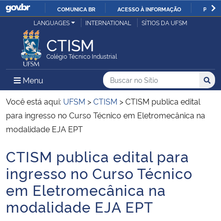
COMUNICA BR
ACESSO À INFORMAÇÃO
PARTI
Casa Civil
LANGUAGES
INTERNATIONAL
SÍTIOS DA UFSM
IR
PARA
CTISM
Ministério da Justiça e Segurança Pública
O
Colégio Técnico Industrial
CONTEÚDO
Ministério da Defesa
Buscar no no Sítio
Busca
Busca:
Menu Principal do Sítio
Menu
Busc
Ministério das Relações Exteriores
Você está aqui:
UFSM
>
CTISM
>
CTISM publica edital
para ingresso no Curso Técnico em Eletromecânica na
Ministério da Economia
modalidade EJA EPT
CTISM publica edital para
Ministério da Infraestrutura
Início do conteúdo
ingresso no Curso Técnico
Ministério da Agricultura, Pecuária e Abastecimento
em Eletromecânica na
modalidade EJA EPT
Ministério da Educação