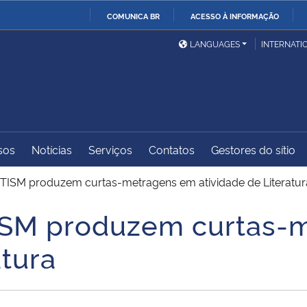
COMUNICA BR
ACESSO À INFORMAÇÃO
Ministério da Defesa
Ministério das Relações
Mini
IR
LANGUAGES
INTERNATI
Exteriores
PARA
O
Ministério da Cidadania
Ministério da Saúde
Mini
CONTEÚDO
sos
Notícias
Serviços
Contatos
Gestores do sítio
Ministério do
Controladoria-Geral da
Mini
Desenvolvimento Regional
União
Famí
TISM produzem curtas-metragens em atividade de Literatur
Hum
ISM produzem curtas-
Advocacia-Geral da União
Banco Central do Brasil
Plan
atura