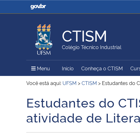
Casa Civil
Ministério da Justiça e
Segurança Pública
CTISM
Ministério da Agricultura,
Ministério da Educação
Colégio Técnico Industrial
Pecuária e Abastecimento
Menu Principal do Sítio
Menu
Início
Conheça o CTISM
Cur
Ministério do Meio Ambiente
Ministério do Turismo
Você está aqui:
UFSM
>
CTISM
>
Estudantes do C
Estudantes do CT
Início do conteúdo
Secretaria de Governo
Gabinete de Segurança
atividade de Liter
Institucional