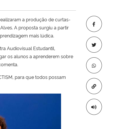
realizaram a produção de curtas-
Alves. A proposta surgiu a partir
aprendizagem mais lúdica.
tra Audiovisual Estudantil,
tigar os alunos a aprenderem sobre
 comenta.
o CTISM, para que todos possam
Copiar para áre