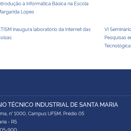
ntrodução à Informática Básica na Escola
argarida Lopes
TISM inaugura laboratório da Internet das
VI Seminári
oisas
Pesquisas e
Tecnológica 
IO TÉCNICO INDUSTRIAL DE SANTA MARIA
ima, n° 1000, Campus UFSM, Prédio 05
ria - RS
105-900