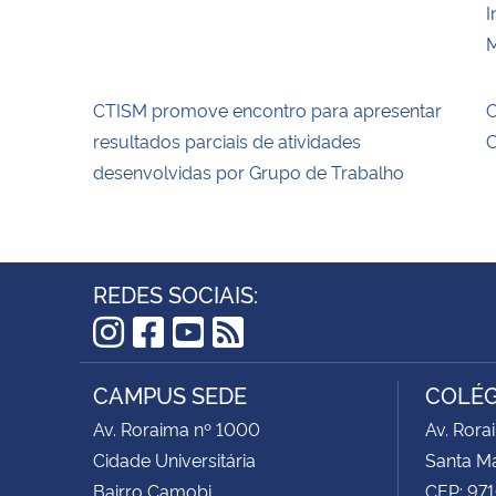
I
M
CTISM promove encontro para apresentar
C
resultados parciais de atividades
C
desenvolvidas por Grupo de Trabalho
REDES SOCIAIS:
Instagram
Facebook
YouTube
RSS
CAMPUS SEDE
COLÉG
Av. Roraima nº 1000
Av. Rora
Cidade Universitária
Santa Ma
Bairro Camobi
CEP: 97