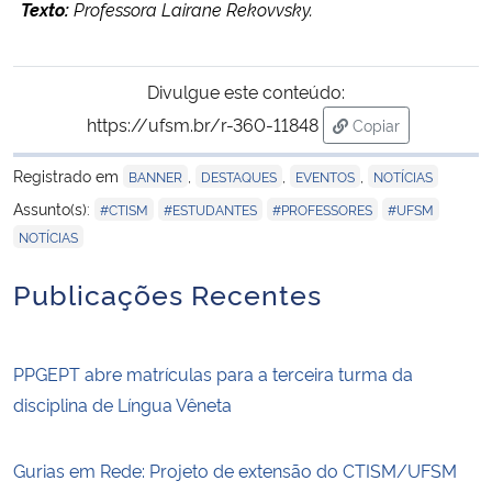
Texto:
Professora Lairane Rekovvsky.
Divulgue este conteúdo:
https://ufsm.br/r-360-11848
Copiar
para área de tran
Registrado em
,
,
,
BANNER
DESTAQUES
EVENTOS
NOTÍCIAS
,
,
,
,
Assunto(s):
#CTISM
#ESTUDANTES
#PROFESSORES
#UFSM
NOTÍCIAS
Publicações Recentes
PPGEPT abre matrículas para a terceira turma da
disciplina de Língua Vêneta
Gurias em Rede: Projeto de extensão do CTISM/UFSM