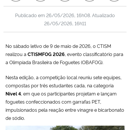
Ministério da Cidadania
Publicado em
26/05/2026, 16h08
. Atualizado
Ministério da Saúde
26/05/2026, 16h11
Ministério de Minas e Energia
No sábado letivo de 9 de maio de 2026, o CTISM
Ministério da Ciência, Tecnologia, Inovações e Comunicações
realizou a
CTISMFOG 2026
, evento classificatório para
a Olimpíada Brasileira de Foguetes (OBAFOG).
Ministério do Meio Ambiente
Nesta edição, a competição local reuniu sete equipes,
Ministério do Turismo
compostas por três estudantes cada, na categoria
Nível 4
, em que os participantes projetam e lançam
Ministério do Desenvolvimento Regional
foguetes confeccionados com garrafas PET,
impulsionados pela reação entre vinagre e bicarbonato
Controladoria-Geral da União
de sódio.
Ministério da Mulher, da Família e dos Direitos Humanos