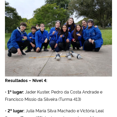
Secretaria-Geral
Secretaria de Governo
Gabinete de Segurança Institucional
Advocacia-Geral da União
Banco Central do Brasil
Resultados – Nível 4:
Planalto
•
1º lugar:
Jader Kuster, Pedro da Costa Andrade e
Francisco Missio da Silveira (Turma 413)
•
2º lugar:
Julia Maria Silva Machado e Victória Leal