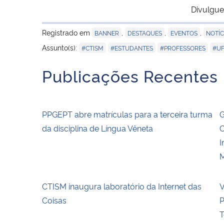
Divulgue
Registrado em
,
,
,
BANNER
DESTAQUES
EVENTOS
NOTÍC
,
,
,
Assunto(s):
#CTISM
#ESTUDANTES
#PROFESSORES
#U
Publicações Recentes
PPGEPT abre matrículas para a terceira turma
G
da disciplina de Língua Vêneta
C
I
M
CTISM inaugura laboratório da Internet das
V
Coisas
P
T