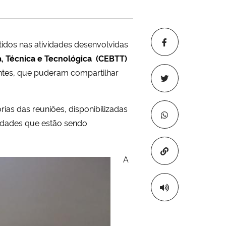
tidos nas atividades desenvolvidas
a, Técnica e Tecnológica (CEBTT)
antes, que puderam compartilhar
as das reuniões, disponibilizadas
idades que estão sendo
Copiar para áre
A