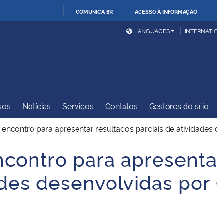
COMUNICA BR
ACESSO À INFORMAÇÃO
Ministério da Defesa
Ministério das Relações
Mini
IR
LANGUAGES
INTERNATI
Exteriores
PARA
O
Ministério da Cidadania
Ministério da Saúde
Mini
CONTEÚDO
sos
Notícias
Serviços
Contatos
Gestores do sítio
Ministério do
Controladoria-Geral da
Mini
Desenvolvimento Regional
União
Famí
ncontro para apresentar resultados parciais de atividades
Hum
ontro para apresentar
Advocacia-Geral da União
Banco Central do Brasil
Plan
dades desenvolvidas por