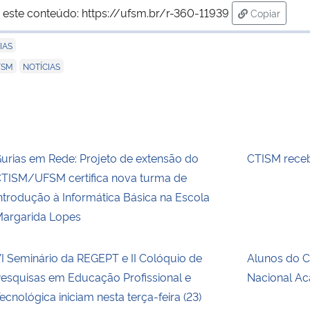
 este conteúdo:
https://ufsm.br/r-360-11939
Copiar
para área d
IAS
,
FSM
NOTÍCIAS
urias em Rede: Projeto de extensão do
CTISM receb
TISM/UFSM certifica nova turma de
ntrodução à Informática Básica na Escola
argarida Lopes
I Seminário da REGEPT e II Colóquio de
Alunos do C
esquisas em Educação Profissional e
Nacional A
ecnológica iniciam nesta terça-feira (23)