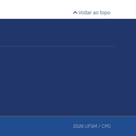
Voltar ao topo
2026
UFSM
/
CPD