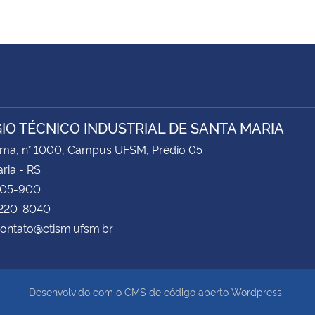
IO TÉCNICO INDUSTRIAL DE SANTA MARIA
ima, n° 1000, Campus UFSM, Prédio 05
ria - RS
105-900
3220-8040
contato@ctism.ufsm.br
Desenvolvido com o CMS de código aberto
Wordpress