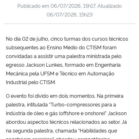
Publicado em
06/07/2026, 15h17
. Atualizado
Ministério da Cidadania
06/07/2026, 15h23
Ministério da Saúde
No dia 02 de julho, cinco turmas dos cursos técnicos
Ministério de Minas e Energia
subsequentes ao Ensino Médio do CTISM foram
Ministério da Ciência, Tecnologia, Inovações e Comunicações
convidadas a assistir uma palestra ministrada pelo
egresso Jackson Lunkes, formado em Engenharia
Ministério do Meio Ambiente
Mecânica pela UFSM e Técnico em Automação
Industrial pelo CTISM.
Ministério do Turismo
O evento foi divido em dois momentos. Na primeira
palestra, intitulada “Turbo-compressores para a
Ministério do Desenvolvimento Regional
indústria de óleo e gás (offshore e onshore)” Jackson
Controladoria-Geral da União
abordou aspectos técnicos relacionados ao setor. Já
na segunda palestra, chamada “Habilidades que
Ministério da Mulher, da Família e dos Direitos Humanos
constroem carreiras”, abordou competências