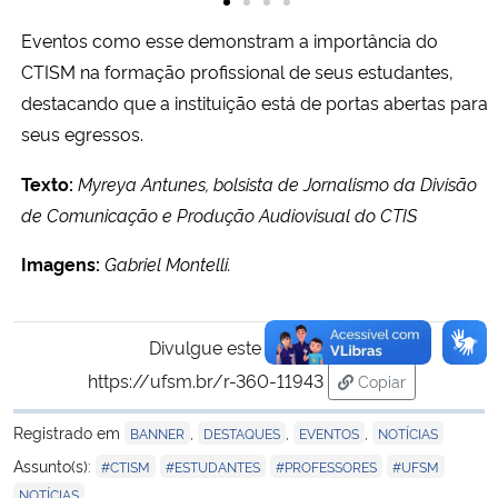
Eventos como esse demonstram a importância do
CTISM na formação profissional de seus estudantes,
destacando que a instituição está de portas abertas para
seus egressos.
Texto:
Myreya Antunes, bolsista de Jornalismo da Divisão
de Comunicação e Produção Audiovisual do CTIS
Imagens:
Gabriel Montelli.
Divulgue este conteúdo:
https://ufsm.br/r-360-11943
Copiar
para área de tran
Registrado em
,
,
,
BANNER
DESTAQUES
EVENTOS
NOTÍCIAS
,
,
,
,
Assunto(s):
#CTISM
#ESTUDANTES
#PROFESSORES
#UFSM
NOTÍCIAS