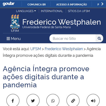
COMUNICA BR
ACESSO À INFORMAÇÃO
PARTI
Casa Civil
LANGUAGES
INTERNATIONAL
SÍTIOS DA UFSM
IR
PARA
Frederico Westphalen
Ministério da Justiça e Segurança Pública
O
Universidade Federal de Santa Maria
CONTEÚDO
Ministério da Defesa
Buscar no no Sítio
Busca
Busca:
Menu Principal do Sítio
Menu
Busc
Ministério das Relações Exteriores
Você está aqui:
UFSM
>
Frederico Westphalen
>
Agência
Íntegra promove ações digitais durante a pandemia
Ministério da Economia
Agência Íntegra promove
Início do conteúdo
Ministério da Infraestrutura
ações digitais durante a
pandemia
Ministério da Agricultura, Pecuária e Abastecimento
Ministério da Educação
Copiar para área 