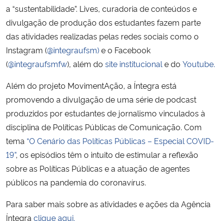
a “sustentabilidade”. Lives, curadoria de conteúdos e
divulgação de produção dos estudantes fazem parte
Secretaria-Geral
das atividades realizadas pelas redes sociais como o
Instagram (
@integraufsm)
e o Facebook
Secretaria de Governo
(
@integraufsmfw
), além do
site institucional
e do
Youtube.
Gabinete de Segurança Institucional
Além do projeto MovimentAção, a Íntegra está
promovendo a divulgação de uma série de podcast
Advocacia-Geral da União
produzidos por estudantes de jornalismo vinculados à
disciplina de Políticas Públicas de Comunicação. Com
Banco Central do Brasil
tema
“O Cenário das Políticas Públicas – Especial COVID-
19”
, os episódios têm o intuito de estimular a reflexão
Planalto
sobre as Políticas Públicas e a atuação de agentes
públicos na pandemia do coronavírus.
Para saber mais sobre as atividades e ações da Agência
Íntegra
clique aqui.