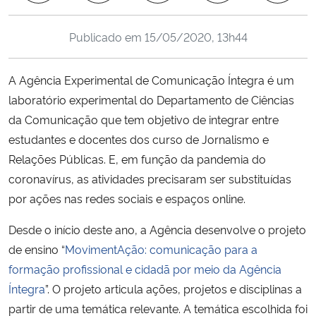
Ministério da Cidadania
Publicado em
15/05/2020, 13h44
Ministério da Saúde
A Agência Experimental de Comunicação Íntegra é um
Ministério de Minas e Energia
laboratório experimental do Departamento de Ciências
da Comunicação que tem objetivo de integrar entre
Ministério da Ciência, Tecnologia, Inovações e Comunicações
estudantes e docentes dos curso de Jornalismo e
Relações Públicas. E, em função da pandemia do
Ministério do Meio Ambiente
coronavírus, as atividades precisaram ser substituídas
por ações nas redes sociais e espaços online.
Ministério do Turismo
Desde o início deste ano, a Agência desenvolve o projeto
Ministério do Desenvolvimento Regional
de ensino “
MovimentAção: comunicação para a
formação profissional e cidadã por meio da Agência
Controladoria-Geral da União
Íntegra
”. O projeto articula ações, projetos e disciplinas a
partir de uma temática relevante. A temática escolhida foi
Ministério da Mulher, da Família e dos Direitos Humanos