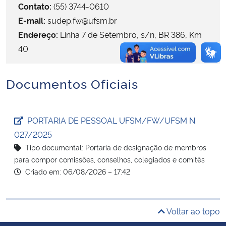
Contato:
(55) 3744-0610
E-mail:
sudep.fw@ufsm.br
Secretaria-Geral
Endereço:
Linha 7 de Setembro, s/n, BR 386, Km
40
Secretaria de Governo
Gabinete de Segurança Institucional
Documentos Oficiais
Advocacia-Geral da União
PORTARIA DE PESSOAL UFSM/FW/UFSM N.
Banco Central do Brasil
027/2025
Tipo documental: Portaria de designação de membros
Planalto
para compor comissões, conselhos, colegiados e comitês
Criado em: 06/08/2026 – 17:42
Voltar ao topo