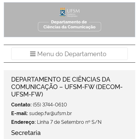
Ministério da Cidadania
Ministério da Saúde
Ministério de Minas e Energia
Menu do Departamento
Ministério da Ciência, Tecnologia, Inovações e Comunicações
Ministério do Meio Ambiente
DEPARTAMENTO DE CIÊNCIAS DA
COMUNICAÇÃO – UFSM-FW (DECOM-
Ministério do Turismo
UFSM-FW)
Contato:
(55) 3744-0610
Ministério do Desenvolvimento Regional
E-mail:
sudep.fw@ufsm.br
Controladoria-Geral da União
Endereço:
Linha 7 de Setembro nº S/N
Secretaria
Ministério da Mulher, da Família e dos Direitos Humanos