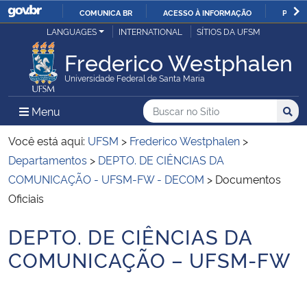
COMUNICA BR
ACESSO À INFORMAÇÃO
PARTI
Casa Civil
LANGUAGES
INTERNATIONAL
SÍTIOS DA UFSM
IR
PARA
Frederico Westphalen
Ministério da Justiça e Segurança Pública
O
Universidade Federal de Santa Maria
CONTEÚDO
Ministério da Defesa
Buscar no no Sítio
Busca
Busca:
Menu Principal do Sítio
Menu
Busc
Ministério das Relações Exteriores
Você está aqui:
UFSM
>
Frederico Westphalen
>
Departamentos
>
DEPTO. DE CIÊNCIAS DA
Ministério da Economia
COMUNICAÇÃO - UFSM-FW - DECOM
>
Documentos
Oficiais
Ministério da Infraestrutura
DEPTO. DE CIÊNCIAS DA
Início do conteúdo
Ministério da Agricultura, Pecuária e Abastecimento
COMUNICAÇÃO – UFSM-FW
Ministério da Educação