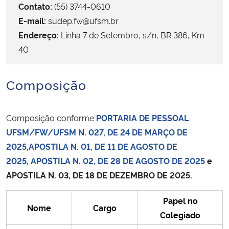
Contato:
(55) 3744-0610
E-mail:
sudep.fw@ufsm.br
Secretaria-Geral
Endereço:
Linha 7 de Setembro, s/n, BR 386, Km
40
Secretaria de Governo
Gabinete de Segurança Institucional
Composição
Advocacia-Geral da União
Composição conforme
PORTARIA DE PESSOAL
UFSM/FW/UFSM N. 027, DE 24 DE MARÇO DE
Banco Central do Brasil
2025,
APOSTILA N. 01, DE 11 DE AGOSTO DE
Planalto
2025,
APOSTILA N. 02, DE 28 DE AGOSTO DE 2025
e
APOSTILA N. 03, DE 18 DE DEZEMBRO DE 2025.
Papel no
Nome
Cargo
Colegiado