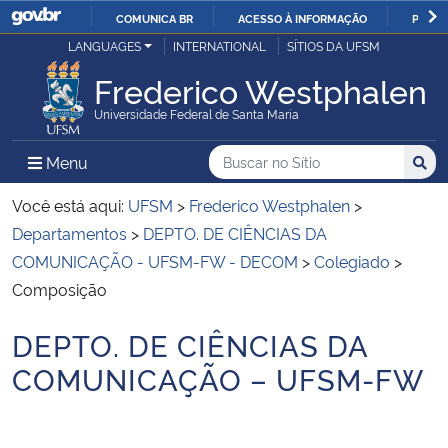
COMUNICA BR
ACESSO À INFORMAÇÃO
PARTI
Casa Civil
LANGUAGES
INTERNATIONAL
SÍTIOS DA UFSM
IR
PARA
Frederico Westphalen
Ministério da Justiça e Segurança Pública
O
Universidade Federal de Santa Maria
CONTEÚDO
Ministério da Defesa
Buscar no no Sítio
Busca
Busca:
Menu Principal do Sítio
Menu
Busc
Ministério das Relações Exteriores
Você está aqui:
UFSM
>
Frederico Westphalen
>
Departamentos
>
DEPTO. DE CIÊNCIAS DA
Ministério da Economia
COMUNICAÇÃO - UFSM-FW - DECOM
>
Colegiado
>
Composição
Ministério da Infraestrutura
DEPTO. DE CIÊNCIAS DA
Início do conteúdo
Ministério da Agricultura, Pecuária e Abastecimento
COMUNICAÇÃO – UFSM-FW
Ministério da Educação