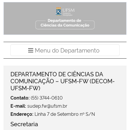
Ministério da Cidadania
Ministério da Saúde
Ministério de Minas e Energia
Menu do Departamento
Ministério da Ciência, Tecnologia, Inovações e Comunicações
Ministério do Meio Ambiente
DEPARTAMENTO DE CIÊNCIAS DA
COMUNICAÇÃO – UFSM-FW (DECOM-
Ministério do Turismo
UFSM-FW)
Contato:
(55) 3744-0610
Ministério do Desenvolvimento Regional
E-mail:
sudep.fw@ufsm.br
Controladoria-Geral da União
Endereço:
Linha 7 de Setembro nº S/N
Secretaria
Ministério da Mulher, da Família e dos Direitos Humanos