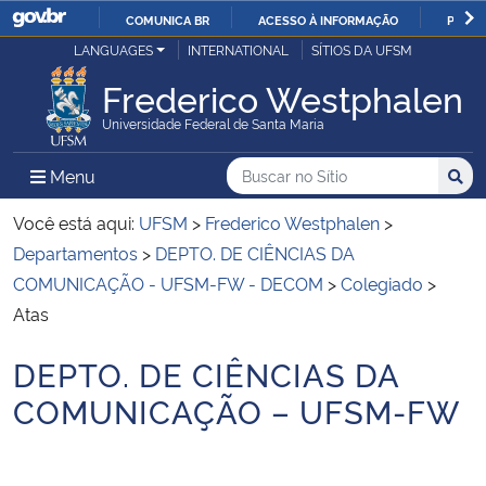
COMUNICA BR
ACESSO À INFORMAÇÃO
PARTI
Casa Civil
LANGUAGES
INTERNATIONAL
SÍTIOS DA UFSM
IR
PARA
Frederico Westphalen
Ministério da Justiça e Segurança Pública
O
Universidade Federal de Santa Maria
CONTEÚDO
Ministério da Defesa
Buscar no no Sítio
Busca
Busca:
Menu Principal do Sítio
Menu
Busc
Ministério das Relações Exteriores
Você está aqui:
UFSM
>
Frederico Westphalen
>
Departamentos
>
DEPTO. DE CIÊNCIAS DA
Ministério da Economia
COMUNICAÇÃO - UFSM-FW - DECOM
>
Colegiado
>
Atas
Ministério da Infraestrutura
DEPTO. DE CIÊNCIAS DA
Início do conteúdo
Ministério da Agricultura, Pecuária e Abastecimento
COMUNICAÇÃO – UFSM-FW
Ministério da Educação