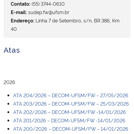
Contato:
(55) 3744-0610
E-mail:
sudep.fw@ufsm.br
Secretaria-Geral
Endereço:
Linha 7 de Setembro, s/n, BR 386, Km
40
Secretaria de Governo
Gabinete de Segurança Institucional
Atas
Advocacia-Geral da União
Banco Central do Brasil
2026
Planalto
ATA 204/2026 – DECOM-UFSM/FW – 27/05/2026
ATA 203/2026 – DECOM-UFSM/FW – 25/03/2026
ATA
202/2026 – DECOM-UFSM/FW -14/01/2026
ATA
201/2026 – DECOM-UFSM/FW -14/01/2026
ATA
200/2026 – DECOM-UFSM/FW – 14/01/2026