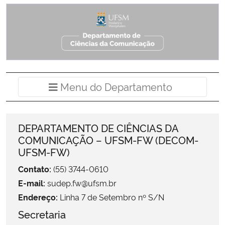
Ministério da Cidadania
Ministério da Saúde
Ministério de Minas e Energia
Menu do Departamento
Ministério da Ciência, Tecnologia, Inovações e Comunicações
Ministério do Meio Ambiente
DEPARTAMENTO DE CIÊNCIAS DA
COMUNICAÇÃO – UFSM-FW (DECOM-
Ministério do Turismo
UFSM-FW)
Contato:
(55) 3744-0610
Ministério do Desenvolvimento Regional
E-mail:
sudep.fw@ufsm.br
Controladoria-Geral da União
Endereço:
Linha 7 de Setembro nº S/N
Secretaria
Ministério da Mulher, da Família e dos Direitos Humanos