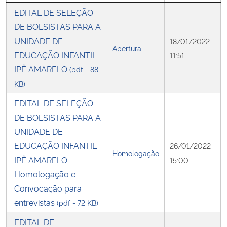
EDITAL DE SELEÇÃO
Secretaria-Geral
DE BOLSISTAS PARA A
UNIDADE DE
18/01/2022
Abertura
Secretaria de Governo
EDUCAÇÃO INFANTIL
11:51
IPÊ AMARELO
(pdf - 88
Gabinete de Segurança Institucional
KB)
EDITAL DE SELEÇÃO
Advocacia-Geral da União
DE BOLSISTAS PARA A
UNIDADE DE
Banco Central do Brasil
EDUCAÇÃO INFANTIL
26/01/2022
Homologação
Planalto
IPÊ AMARELO -
15:00
Homologação e
Convocação para
entrevistas
(pdf - 72 KB)
EDITAL DE