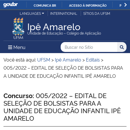
COMUNICA BR
ACESSO À INFORMAÇÃO
PARTI
Casa Civil
LANGUAGES
INTERNATIONAL
SÍTIOS DA UFSM
IR
PARA
Ipê Amarelo
Ministério da Justiça e Segurança Pública
O
Unidade de Educação – Colégio de Aplicação
CONTEÚDO
Ministério da Defesa
Buscar no no Sítio
Busca
Busca:
Menu Principal do Sítio
Menu
Busc
Ministério das Relações Exteriores
Você está aqui:
UFSM
>
Ipê Amarelo
>
Editais
>
005/2022 – EDITAL DE SELEÇÃO DE BOLSISTAS PARA
Ministério da Economia
A UNIDADE DE EDUCAÇÃO INFANTIL IPÊ AMARELO
Ministério da Infraestrutura
Início do conteúdo
Concurso:
005/2022 – EDITAL DE
SELEÇÃO DE BOLSISTAS PARA A
Ministério da Agricultura, Pecuária e Abastecimento
UNIDADE DE EDUCAÇÃO INFANTIL IPÊ
AMARELO
Ministério da Educação