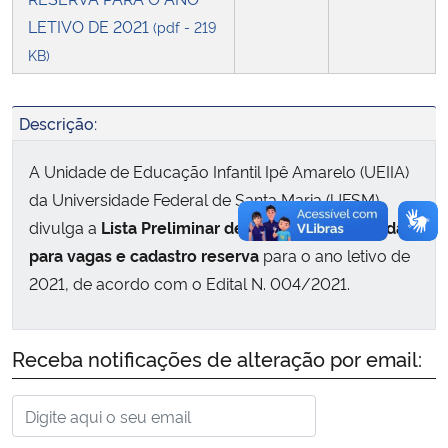
LETIVO DE 2021
(pdf - 219
Secretaria-Geral
KB)
Secretaria de Governo
Descrição:
Gabinete de Segurança Institucional
A Unidade de Educação Infantil Ipê Amarelo (UEIIA)
da Universidade Federal de Santa Maria (UFSM)
Advocacia-Geral da União
divulga a
Lista Preliminar de crianças classificadas
para vagas e cadastro reserva
para o ano letivo de
Banco Central do Brasil
2021, de acordo com o Edital N. 004/2021.
Planalto
Receba notificações de alteração por email: