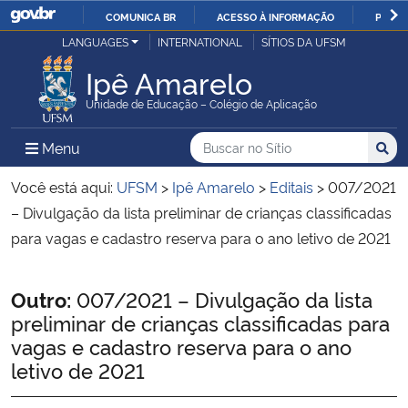
COMUNICA BR
ACESSO À INFORMAÇÃO
PARTI
Casa Civil
LANGUAGES
INTERNATIONAL
SÍTIOS DA UFSM
IR
PARA
Ipê Amarelo
Ministério da Justiça e Segurança Pública
O
Unidade de Educação – Colégio de Aplicação
CONTEÚDO
Ministério da Defesa
Buscar no no Sítio
Busca
Busca:
Menu Principal do Sítio
Menu
Busc
Ministério das Relações Exteriores
Você está aqui:
UFSM
>
Ipê Amarelo
>
Editais
>
007/2021
– Divulgação da lista preliminar de crianças classificadas
Ministério da Economia
para vagas e cadastro reserva para o ano letivo de 2021
Ministério da Infraestrutura
Início do conteúdo
Outro:
007/2021 – Divulgação da lista
preliminar de crianças classificadas para
Ministério da Agricultura, Pecuária e Abastecimento
vagas e cadastro reserva para o ano
letivo de 2021
Ministério da Educação