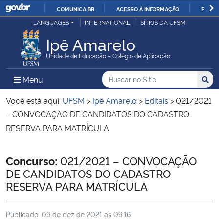
COMUNICA BR
ACESSO À INFORMAÇÃO
PARTI
Casa Civil
LANGUAGES
INTERNATIONAL
SÍTIOS DA UFSM
IR
PARA
Ipê Amarelo
Ministério da Justiça e Segurança Pública
O
Unidade de Educação – Colégio de Aplicação
CONTEÚDO
Ministério da Defesa
Buscar no no Sítio
Busca
Busca:
Menu Principal do Sítio
Menu
Busc
Ministério das Relações Exteriores
Você está aqui:
UFSM
>
Ipê Amarelo
>
Editais
>
021/2021
– CONVOCAÇÃO DE CANDIDATOS DO CADASTRO
Ministério da Economia
RESERVA PARA MATRÍCULA
Ministério da Infraestrutura
Início do conteúdo
Concurso:
021/2021 – CONVOCAÇÃO
DE CANDIDATOS DO CADASTRO
Ministério da Agricultura, Pecuária e Abastecimento
RESERVA PARA MATRÍCULA
Ministério da Educação
Publicado:
09 de dez de 2021 às 09:16