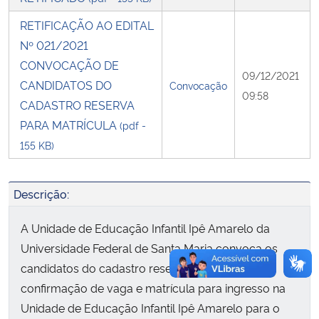
RETIFICAÇÃO AO EDITAL
Secretaria-Geral
Nº 021/2021
CONVOCAÇÃO DE
Secretaria de Governo
09/12/2021
CANDIDATOS DO
Convocação
09:58
CADASTRO RESERVA
Gabinete de Segurança Institucional
PARA MATRÍCULA
(pdf -
155 KB)
Advocacia-Geral da União
Banco Central do Brasil
Descrição:
Planalto
A Unidade de Educação Infantil Ipê Amarelo da
Universidade Federal de Santa Maria convoca os
candidatos do cadastro reserva indicados para
confirmação de vaga e matrícula para ingresso na
Unidade de Educação Infantil Ipê Amarelo para o