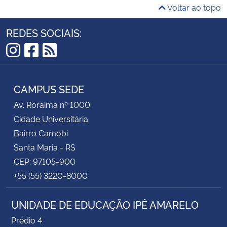
Voltar ao topo
Etária: 1 ano a 6 meses a 2 anos e 11 meses –
Tarde.
Os nomes listados das crianças convocadas
REDES SOCIAIS:
seguem corretos.
Instagram
Facebook
RSS
CAMPUS SEDE
Av. Roraima nº 1000
Cidade Universitária
Bairro Camobi
Santa Maria - RS
CEP: 97105-900
+55 (55) 3220-8000
UNIDADE DE EDUCAÇÃO IPÊ AMARELO
Prédio 4