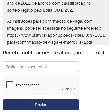
ano de 2021, de acordo com classificação no
sorteio regido pelo Edital 004/2021.
As instruções para confirmação de vaga, com
imagens, pode ser acessada no seguinte endereço:
https://www.ufsm.br/app/uploads/sites/359/2021/10/
para-confirmacao-de-vaga-e-matricula-1.pdf
Receba notificações de alteração por email:
A confirmação de vaga deve ser feita no Portal da
UFSM, no endereço disponível no link
https://portal.ufsm.br/confirmacao no período de
09 a 13 de dezembro de 2021.
Retificação ao Edital n. 021/2021: Onde lê-se Faixa
Etária: 1 ano a 6 meses a 2 anos e 11 meses –
Enviar
Integral, corrige-se para a seguinte redação:
Faixa