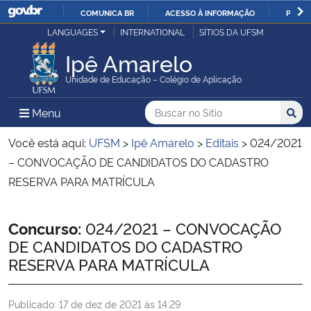
COMUNICA BR
ACESSO À INFORMAÇÃO
PARTI
Casa Civil
LANGUAGES
INTERNATIONAL
SÍTIOS DA UFSM
IR
PARA
Ipê Amarelo
Ministério da Justiça e Segurança Pública
O
Unidade de Educação – Colégio de Aplicação
CONTEÚDO
Ministério da Defesa
Buscar no no Sítio
Busca
Busca:
Menu Principal do Sítio
Menu
Busc
Ministério das Relações Exteriores
Você está aqui:
UFSM
>
Ipê Amarelo
>
Editais
>
024/2021
– CONVOCAÇÃO DE CANDIDATOS DO CADASTRO
Ministério da Economia
RESERVA PARA MATRÍCULA
Ministério da Infraestrutura
Início do conteúdo
Concurso:
024/2021 – CONVOCAÇÃO
DE CANDIDATOS DO CADASTRO
Ministério da Agricultura, Pecuária e Abastecimento
RESERVA PARA MATRÍCULA
Ministério da Educação
Publicado:
17 de dez de 2021 às 14:29