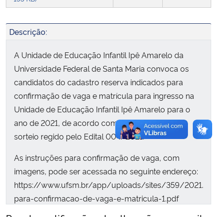
Secretaria-Geral
Descrição:
Secretaria de Governo
A Unidade de Educação Infantil Ipê Amarelo da
Universidade Federal de Santa Maria convoca os
Gabinete de Segurança Institucional
candidatos do cadastro reserva indicados para
confirmação de vaga e matrícula para ingresso na
Advocacia-Geral da União
Unidade de Educação Infantil Ipê Amarelo para o
ano de 2021, de acordo com classificação no
Banco Central do Brasil
sorteio regido pelo Edital 004/2021.
Planalto
As instruções para confirmação de vaga, com
imagens, pode ser acessada no seguinte endereço:
https://www.ufsm.br/app/uploads/sites/359/2021/10/
para-confirmacao-de-vaga-e-matricula-1.pdf