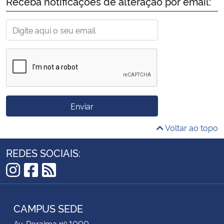
Receba notificações de alteração por email:
A confirmação de vaga deve ser feita no Portal da
UFSM, no endereço disponível no link
https://portal.ufsm.br/confirmacao no período de 17
a 21 de dezembro de 2021.
Enviar
Voltar ao topo
REDES SOCIAIS:
Instagram
Facebook
RSS
CAMPUS SEDE
Av. Roraima nº 1000