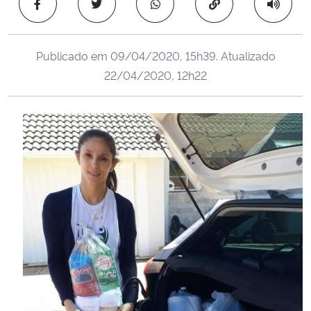
Copiar para área 
Ministério da Cidadania
Ministério da Saúde
Publicado em
09/04/2020, 15h39
. Atualizado
22/04/2020, 12h22
Ministério de Minas e Energia
Ministério da Ciência, Tecnologia, Inovações e Comunicações
Ministério do Meio Ambiente
Ministério do Turismo
Ministério do Desenvolvimento Regional
Controladoria-Geral da União
Ministério da Mulher, da Família e dos Direitos Humanos