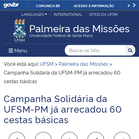
COMUNICA BR
ACESSO À INFORMAÇÃO
PARTI
Casa Civil
LANGUAGES
INTERNATIONAL
SÍTIOS DA UFSM
IR
PARA
Palmeira das Missões
Ministério da Justiça e Segurança Pública
O
Universidade Federal de Santa Maria
CONTEÚDO
Ministério da Defesa
Buscar no no Sítio
Busca
Busca:
Menu Principal do Sítio
Menu
Busc
Ministério das Relações Exteriores
Você está aqui:
UFSM
>
Palmeira das Missões
>
Campanha Solidária da UFSM-PM já arrecadou 60
Ministério da Economia
cestas básicas
Campanha Solidária da
Ministério da Infraestrutura
Início do conteúdo
UFSM-PM já arrecadou 60
Ministério da Agricultura, Pecuária e Abastecimento
cestas básicas
Ministério da Educação