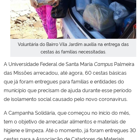
Secretaria-Geral
Secretaria de Governo
Voluntária do Bairro Vila Jardim auxilia na entrega das
Gabinete de Segurança Institucional
cestas às famílias necessitadas.
A Universidade Federal de Santa Maria
Campus
Palmeira
Advocacia-Geral da União
das Missões arrecadou, até agora, 60 cestas básicas
que já foram entregues para famílias e entidades do
Banco Central do Brasil
município que precisam de ajuda durante esse período
Planalto
de isolamento social causado pelo novo coronavírus.
A Campanha Solidária, que começou no início do mês,
tem o objetivo de arrecadar alimentos e materiais de
higiene e limpeza. Até o momento, já foram entregues 30
cestas para a Associação de Catadores de Materiais