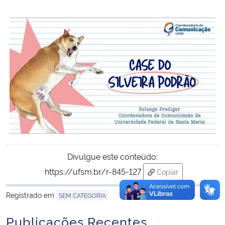
Secretaria-Geral
Secretaria de Governo
Gabinete de Segurança Institucional
Advocacia-Geral da União
Banco Central do Brasil
Divulgue este conteúdo:
Planalto
https://ufsm.br/r-845-127
Copiar
para área de trans
Registrado em
SEM CATEGORIA
Publicações Recentes