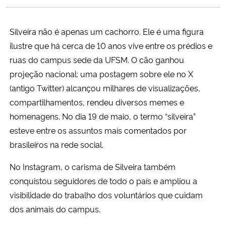
Ministério da Cidadania
Silveira não é apenas um cachorro. Ele é uma figura
Ministério da Saúde
ilustre que há cerca de 10 anos vive entre os prédios e
ruas do campus sede da UFSM. O cão ganhou
Ministério de Minas e Energia
projeção nacional: uma postagem sobre ele no X
(antigo Twitter) alcançou milhares de visualizações,
Ministério da Ciência, Tecnologia, Inovações e Comunicações
compartilhamentos, rendeu diversos memes e
homenagens. No dia 19 de maio, o termo “silveira”
Ministério do Meio Ambiente
esteve entre os assuntos mais comentados por
Ministério do Turismo
brasileiros na rede social.
No Instagram, o carisma de Silveira também
Ministério do Desenvolvimento Regional
conquistou seguidores de todo o país e ampliou a
visibilidade do trabalho dos voluntários que cuidam
Controladoria-Geral da União
dos animais do campus.
Ministério da Mulher, da Família e dos Direitos Humanos