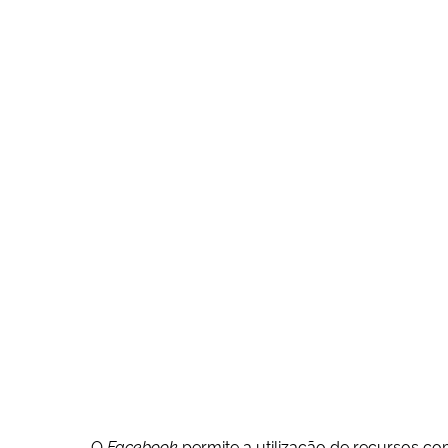
O
Facebook
permite a utilização de recursos c