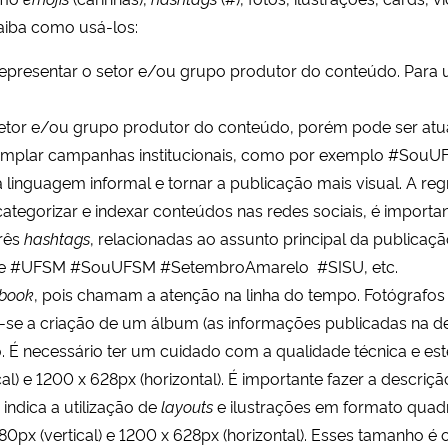
Saiba como usá-los:
 representar o setor e/ou grupo produtor do conteúdo. Para
 setor e/ou grupo produtor do conteúdo, porém pode ser atu
templar campanhas institucionais, como por exemplo #SouUF
 linguagem informal e tornar a publicação mais visual. A reg
 categorizar e indexar conteúdos nas redes sociais, é impor
três
hashtags
, relacionadas ao assunto principal da publicaç
ente #UFSM #SouUFSM #SetembroAmarelo #SISU, etc.
book
, pois chamam a atenção na linha do tempo. Fotógrafos 
a-se a criação de um álbum (as informações publicadas na de
. É necessário ter um cuidado com a qualidade técnica e es
l) e 1200 x 628px (horizontal). É importante fazer a descriç
k
indica a utilização de
layouts
e ilustrações em formato quad
px (vertical) e 1200 x 628px (horizontal). Esses tamanho é 