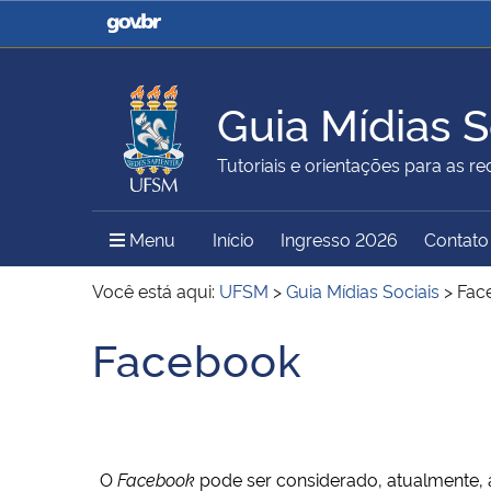
Casa Civil
Ministério da Justiça e
Segurança Pública
Guia Mídias S
Ministério da Agricultura,
Ministério da Educação
Tutoriais e orientações para as red
Pecuária e Abastecimento
Menu Principal do Sítio
Menu
Início
Ingresso 2026
Contato
Ministério do Meio Ambiente
Ministério do Turismo
Você está aqui:
UFSM
>
Guia Mídias Sociais
>
Fac
Facebook
Início do conteúdo
Secretaria de Governo
Gabinete de Segurança
Institucional
O
Facebook
pode ser considerado, atualmente, a