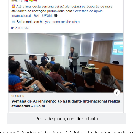
Post adequado, com link e texto
omo
emojis
(carinhas),
hashtags
(#), fotos, ilustrações, cards,