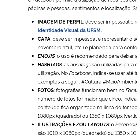
páginas e pessoas, sentimentos e localização. 
IMAGEM DE PERFIL
: deve ser impessoal e
Identidade Visual da UFSM
.
CAPA
: deve ser impessoal e representar o
novembro azul, etc.) e planejada para con
EMOJIS
: o uso é recomendado para deixar a
HASHTAGS
: as
hashtags
são utilizadas para
utilização. No
Facebook
, indica-se usar até 
exemplos a seguir: #Cultura #MeioAmbi
FOTOS
: fotografias funcionam bem no
Face
número de fotos for maior que cinco, indic
conteúdo fica organizado na linha do tempo
1080px (quadrado) ou 1350 x 1080px (vertica
ILUSTRAÇÕES E/OU
LAYOUTS
: o
Faceboo
são 1010 x 1080px (quadrado) ou 1350 x 1080