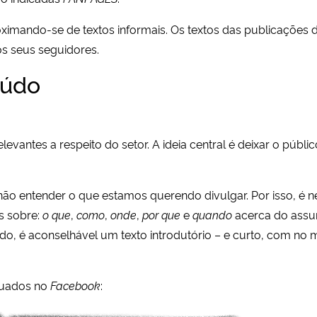
imando-se de textos informais. Os textos das publicações de
os seus seguidores.
eúdo
antes a respeito do setor. A ideia central é deixar o públic
não entender o que estamos querendo divulgar. Por isso, é 
s sobre:
o que
,
como
,
onde
,
por que
e
quando
acerca do assun
o, é aconselhável um texto introdutório – e curto, com no 
quados no
Facebook
: