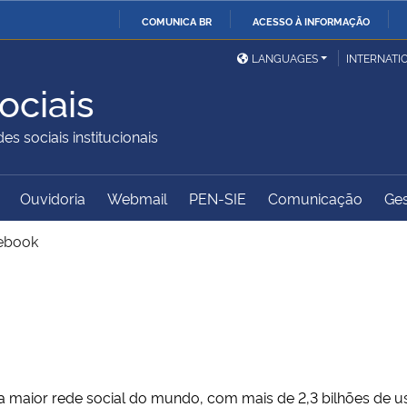
COMUNICA BR
ACESSO À INFORMAÇÃO
Ministério da Defesa
Ministério das Relações
Mini
IR
LANGUAGES
INTERNATI
Exteriores
PARA
ociais
O
Ministério da Cidadania
Ministério da Saúde
Mini
CONTEÚDO
es sociais institucionais
Ouvidoria
Webmail
PEN-SIE
Comunicação
Ges
Ministério do
Controladoria-Geral da
Mini
Desenvolvimento Regional
União
Famí
ebook
Hum
Advocacia-Geral da União
Banco Central do Brasil
Plan
 maior rede social do mundo, com mais de 2,3 bilhões de us