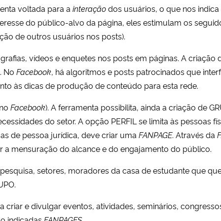
enta voltada para a
interação
dos usuários, o que nos indica
eresse do público-alvo da página, eles estimulam os seguidor
ão de outros usuários nos posts).
fotografias, vídeos e enquetes nos posts em páginas. A criaçã
a. No
Facebook
, há algoritmos e posts patrocinados que int
tento às dicas de produção de conteúdo para esta rede.
 no
Facebook
). A ferramenta possibilita, ainda a criação de
ecessidades do setor. A opção PERFIL se limita às pessoas f
as de pessoa jurídica, deve criar uma
FANPAGE
. Através da
azer a mensuração do alcance e do engajamento do público.
 pesquisa, setores, moradores da casa de estudante que que
RUPO.
ra criar e divulgar eventos, atividades, seminários, congre
ão indicadas
FANPAGES
.