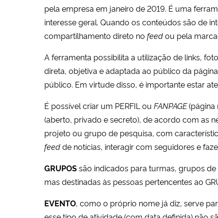
pela empresa em janeiro de 2019. É uma ferram
interesse geral. Quando os conteúdos são de int
compartilhamento direto no
feed
ou pela marcaç
A ferramenta possibilita a utilização de links, 
direta, objetiva e adaptada ao público da págin
público. Em virtude disso, é importante estar a
É possível criar um PERFIL ou
FANPAGE
(página
(aberto, privado e secreto), de acordo com as n
projeto ou grupo de pesquisa, com característic
feed
de notícias, interagir com seguidores e f
GRUPOS
são indicados para turmas, grupos de
mas destinadas às pessoas pertencentes ao G
EVENTO
, como o próprio nome já diz, serve pa
esse tipo de atividade (com data definida) não s