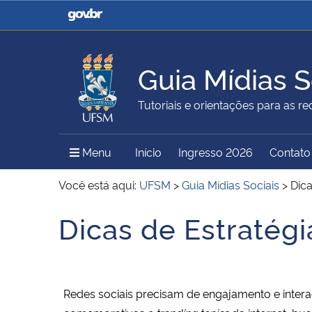
Casa Civil
Ministério da Justiça e
Segurança Pública
Guia Mídias S
Ministério da Agricultura,
Ministério da Educação
Tutoriais e orientações para as red
Pecuária e Abastecimento
Menu Principal do Sítio
Menu
Início
Ingresso 2026
Contato
Ministério do Meio Ambiente
Ministério do Turismo
Você está aqui:
UFSM
>
Guia Mídias Sociais
>
Dic
Dicas de Estratég
Início do conteúdo
Secretaria de Governo
Gabinete de Segurança
Institucional
Redes sociais precisam de engajamento e intera