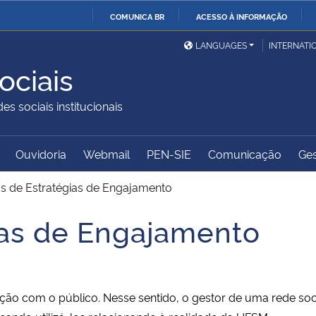
COMUNICA BR
ACESSO À INFORMAÇÃO
Ministério da Defesa
Ministério das Relações
Mini
IR
LANGUAGES
INTERNATI
Exteriores
PARA
ociais
O
Ministério da Cidadania
Ministério da Saúde
Mini
CONTEÚDO
es sociais institucionais
Ouvidoria
Webmail
PEN-SIE
Comunicação
Ges
Ministério do
Controladoria-Geral da
Mini
Desenvolvimento Regional
União
Famí
as de Estratégias de Engajamento
Hum
ias de Engajamento
Advocacia-Geral da União
Banco Central do Brasil
Plan
ção com o público. Nesse sentido, o gestor de uma rede soci