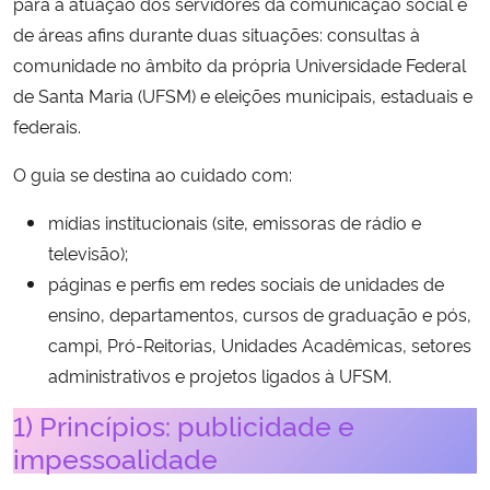
para a atuação dos servidores da comunicação social e
Ministério da Cidadania
de áreas afins durante duas situações: consultas à
comunidade no âmbito da própria Universidade Federal
Ministério da Saúde
de Santa Maria (UFSM) e eleições municipais, estaduais e
federais.
Ministério de Minas e Energia
O guia se destina ao cuidado com:
Ministério da Ciência, Tecnologia, Inovações e Comunicações
mídias institucionais (site, emissoras de rádio e
televisão);
Ministério do Meio Ambiente
páginas e perfis em redes sociais de unidades de
Ministério do Turismo
ensino, departamentos, cursos de graduação e pós,
campi, Pró-Reitorias, Unidades Acadêmicas, setores
Ministério do Desenvolvimento Regional
administrativos e projetos ligados à UFSM.
1) Princípios: publicidade e
Controladoria-Geral da União
impessoalidade
Ministério da Mulher, da Família e dos Direitos Humanos