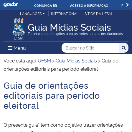
COMUNICA BR
ACESSO À INFORMAÇÃO
PARTI
Casa Civil
LANGUAGES
INTERNATIONAL
SÍTIOS DA UFSM
IR
PARA
Guia Mídias Sociais
Ministério da Justiça e Segurança Pública
O
Tutoriais e orientações para as redes sociais institucionais
CONTEÚDO
Ministério da Defesa
Buscar no no Sítio
Busca
Busca:
Menu Principal do Sítio
Menu
Busc
Ministério das Relações Exteriores
Você está aqui:
UFSM
>
Guia Mídias Sociais
>
Guia de
orientações editoriais para período eleitoral
Ministério da Economia
Guia de orientações
Início do conteúdo
Ministério da Infraestrutura
editoriais para período
eleitoral
Ministério da Agricultura, Pecuária e Abastecimento
Ministério da Educação
O presente guia* tem como objetivo trazer orientações