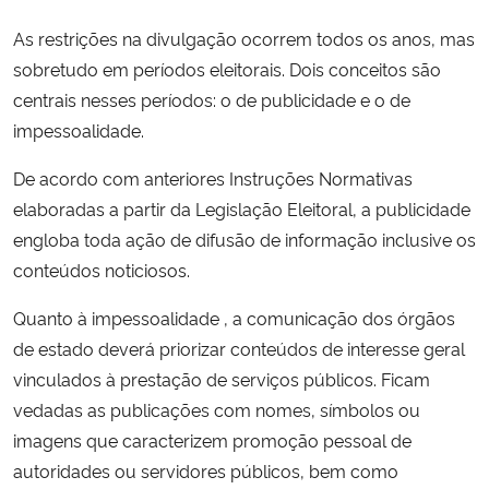
As restrições na divulgação ocorrem todos os anos, mas
Secretaria-Geral
sobretudo em períodos eleitorais. Dois conceitos são
centrais nesses períodos: o de publicidade e o de
Secretaria de Governo
impessoalidade.
Gabinete de Segurança Institucional
De acordo com anteriores Instruções Normativas
elaboradas a partir da Legislação Eleitoral, a publicidade
Advocacia-Geral da União
engloba toda ação de difusão de informação inclusive os
conteúdos noticiosos.
Banco Central do Brasil
Quanto à impessoalidade , a comunicação dos órgãos
Planalto
de estado deverá priorizar conteúdos de interesse geral
vinculados à prestação de serviços públicos. Ficam
vedadas as publicações com nomes, símbolos ou
imagens que caracterizem promoção pessoal de
autoridades ou servidores públicos, bem como