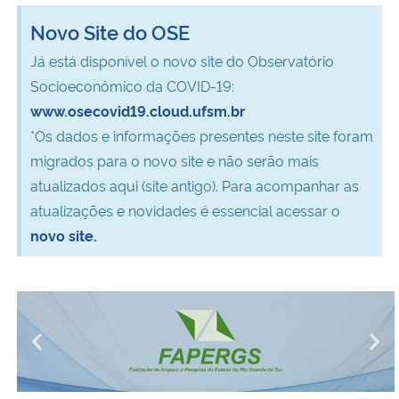
Ministério da Cidadania
Novo Site do OSE
Já está disponível o novo site do Observatório
Ministério da Saúde
Socioeconômico da COVID-19:
www.osecovid19.cloud.ufsm.br
Ministério de Minas e Energia
*Os dados e informações presentes neste site foram
Ministério da Ciência, Tecnologia, Inovações e Comunicações
migrados para o novo site e não serão mais
atualizados aqui (site antigo). Para acompanhar as
Ministério do Meio Ambiente
atualizações e novidades é essencial acessar o
novo site.
Ministério do Turismo
Ministério do Desenvolvimento Regional
Controladoria-Geral da União
Ministério da Mulher, da Família e dos Direitos Humanos