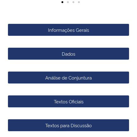
Secretaria-Geral
Informações Gerais
Secretaria de Governo
Gabinete de Segurança Institucional
Dados
Advocacia-Geral da União
Análise de Conjuntura
Banco Central do Brasil
Planalto
Textos Oficiais
Textos para Discussão