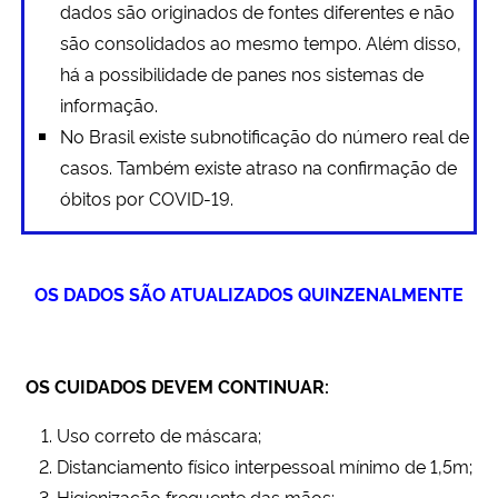
dados são originados de fontes diferentes e não
são consolidados ao mesmo tempo. Além disso,
Secretaria-Geral
há a possibilidade de panes nos sistemas de
informação.
Secretaria de Governo
No Brasil existe subnotificação do número real de
casos. Também existe atraso na confirmação de
Gabinete de Segurança Institucional
óbitos por COVID-19.
Advocacia-Geral da União
Banco Central do Brasil
OS DADOS SÃO ATUALIZADOS QUINZENALMENTE
Planalto
OS CUIDADOS DEVEM CONTINUAR:
Uso correto de máscara;
Distanciamento físico interpessoal mínimo de 1,5m;
Higienização frequente das mãos;