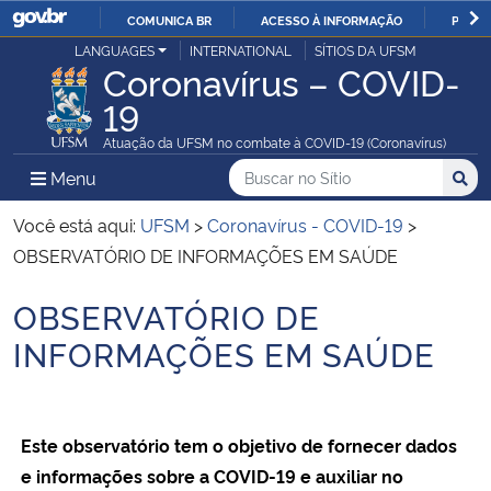
COMUNICA BR
ACESSO À INFORMAÇÃO
PARTI
Casa Civil
LANGUAGES
INTERNATIONAL
SÍTIOS DA UFSM
IR
Coronavírus – COVID-
PARA
19
Ministério da Justiça e Segurança Pública
O
Atuação da UFSM no combate à COVID-19 (Coronavírus)
CONTEÚDO
Ministério da Defesa
Buscar no no Sítio
Busca
Busca:
Menu Principal do Sítio
Menu
Busc
Ministério das Relações Exteriores
Você está aqui:
UFSM
>
Coronavírus - COVID-19
>
OBSERVATÓRIO DE INFORMAÇÕES EM SAÚDE
Ministério da Economia
OBSERVATÓRIO DE
Início do conteúdo
Ministério da Infraestrutura
INFORMAÇÕES EM SAÚDE
Ministério da Agricultura, Pecuária e Abastecimento
Este observatório tem o objetivo de fornecer dados
Ministério da Educação
e informações sobre a COVID-19 e auxiliar no