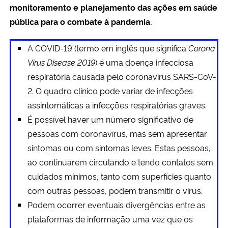
monitoramento e planejamento das ações em saúde
Ministério da Cidadania
pública para o combate à pandemia.
Ministério da Saúde
A COVID-19 (termo em inglês que significa
Corona
Virus Disease
2019
) é uma doença infecciosa
Ministério de Minas e Energia
respiratória causada pelo coronavírus SARS-CoV-
2. O quadro clínico pode variar de infecções
Ministério da Ciência, Tecnologia, Inovações e Comunicações
assintomáticas a infecções respiratórias graves.
Ministério do Meio Ambiente
É possível haver um número significativo de
pessoas com coronavírus, mas sem apresentar
Ministério do Turismo
sintomas ou com sintomas leves. Estas pessoas,
ao continuarem circulando e tendo contatos sem
Ministério do Desenvolvimento Regional
cuidados mínimos, tanto com superfícies quanto
com outras pessoas, podem transmitir o vírus.
Controladoria-Geral da União
Podem ocorrer eventuais divergências entre as
plataformas de informação uma vez que os
Ministério da Mulher, da Família e dos Direitos Humanos